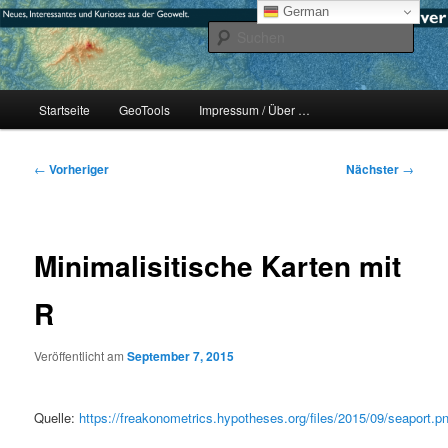
Zum
mikeE's GeoBlog
German
primären
Such
Inhalt
springen
#geoObserver
Hauptmenü
Startseite
GeoTools
Impressum / Über …
Beitragsnavigation
←
Vorheriger
Nächster
→
Minimalisitische Karten mit
R
Veröffentlicht am
September 7, 2015
Quelle:
https://freakonometrics.hypotheses.org/files/2015/09/seaport.p