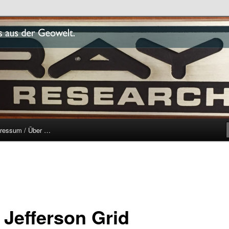
r
ressum / Über …
 Jefferson Grid