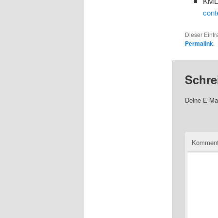
KML 
cont
Dieser Eint
Permalink
.
Schre
Deine E-Mai
Komment