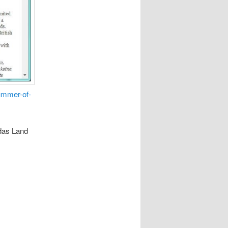
summer-of-
das Land