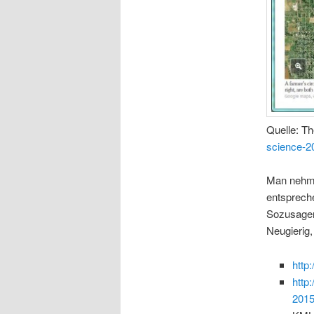
Quelle: T
science-20
Man nehme
entsprech
Sozusagen
Neugierig
http
http
2015