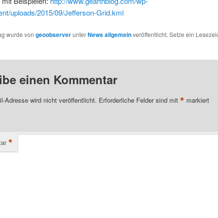
mit Beispielen:
http://www.gearthblog.com/wp-
ent/uploads/2015/09/Jefferson-Grid.kml
rag wurde von
geoobserver
unter
News allgemein
veröffentlicht. Setze ein Leseze
ibe einen Kommentar
*
l-Adresse wird nicht veröffentlicht.
Erforderliche Felder sind mit
markiert
*
ar