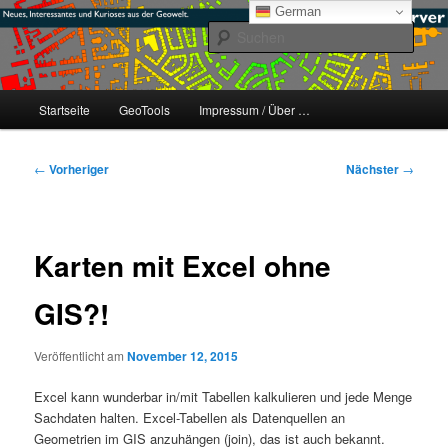
Zum
mikeE's GeoBlog
German
primären
Such
Inhalt
springen
#geoObserver
Hauptmenü
Startseite
GeoTools
Impressum / Über …
Beitragsnavigation
←
Vorheriger
Nächster
→
Karten mit Excel ohne
GIS?!
Veröffentlicht am
November 12, 2015
Excel kann wunderbar in/mit Tabellen kalkulieren und jede Menge
Sachdaten halten. Excel-Tabellen als Datenquellen an
Geometrien im GIS anzuhängen (join), das ist auch bekannt.