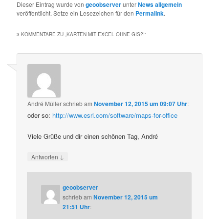
Dieser Eintrag wurde von
geoobserver
unter
News allgemein
veröffentlicht. Setze ein Lesezeichen für den
Permalink
.
3 KOMMENTARE ZU „
KARTEN MIT EXCEL OHNE GIS?!
“
André Müller
schrieb
am
November 12, 2015 um 09:07 Uhr
:
oder so:
http://www.esri.com/software/maps-for-office
Viele Grüße und dir einen schönen Tag, André
↓
Antworten
geoobserver
schrieb
am
November 12, 2015 um
21:51 Uhr
: