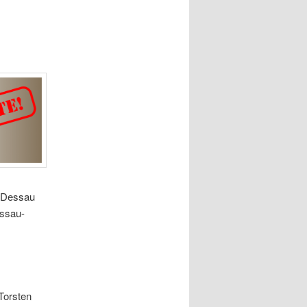
n Dessau
essau-
Torsten