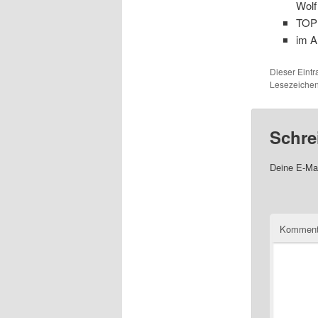
Wolf
TOP 
im A
Dieser Eint
Lesezeichen
Schre
Deine E-Mai
Komment