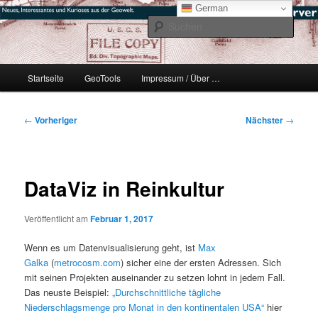
Zum
mikeE's GeoBlog
German
primären
Such
Inhalt
springen
#geoObserver
Hauptmenü
Startseite
GeoTools
Impressum / Über …
Beitragsnavigation
←
Vorheriger
Nächster
→
DataViz in Reinkultur
Veröffentlicht am
Februar 1, 2017
Wenn es um Datenvisualisierung geht, ist
Max
Galka
(
metrocosm.com
) sicher eine der ersten Adressen. Sich
mit seinen Projekten auseinander zu setzen lohnt in jedem Fall.
Das neuste Beispiel:
„Durchschnittliche tägliche
Niederschlagsmenge pro Monat in den kontinentalen USA“
hier