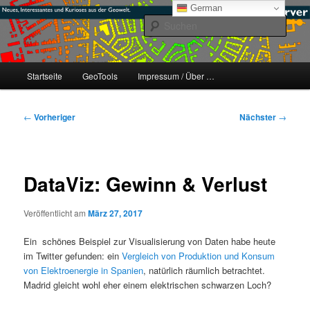
Zum
mikeE's GeoBlog
German
primären
Such
Inhalt
springen
#geoObserver
Hauptmenü
Startseite
GeoTools
Impressum / Über …
Beitragsnavigation
←
Vorheriger
Nächster
→
DataViz: Gewinn & Verlust
Veröffentlicht am
März 27, 2017
Ein schönes Beispiel zur Visualisierung von Daten habe heute
im Twitter gefunden: ein
Vergleich von Produktion und Konsum
von Elektroenergie in Spanien
, natürlich räumlich betrachtet.
Madrid gleicht wohl eher einem elektrischen schwarzen Loch?