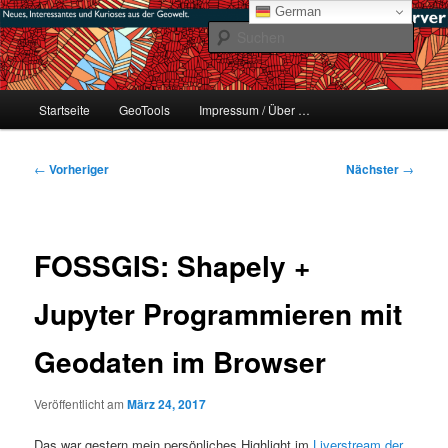
Zum
mikeE's GeoBlog
German
primären
Such
Inhalt
springen
#geoObserver
Hauptmenü
Startseite
GeoTools
Impressum / Über …
Beitragsnavigation
←
Vorheriger
Nächster
→
FOSSGIS: Shapely +
Jupyter Programmieren mit
Geodaten im Browser
Veröffentlicht am
März 24, 2017
Das war gestern mein persönliches Highlight im
Liverstream der