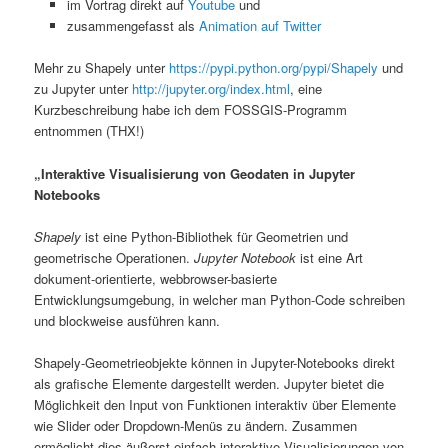
im Vortrag direkt auf
Youtube
und
zusammengefasst als
Animation auf Twitter
Mehr zu Shapely unter
https://pypi.python.org/pypi/Shapely
und
zu Jupyter unter
http://jupyter.org/index.html
, eine
Kurzbeschreibung habe ich dem FOSSGIS-Programm
entnommen (THX!)
„Interaktive Visualisierung von Geodaten in Jupyter
Notebooks
Shapely
ist eine Python-Bibliothek für Geometrien und
geometrische Operationen.
Jupyter Notebook
ist eine Art
dokument-orientierte, webbrowser-basierte
Entwicklungsumgebung, in welcher man Python-Code schreiben
und blockweise ausführen kann.
Shapely-Geometrieobjekte können in Jupyter-Notebooks direkt
als grafische Elemente dargestellt werden. Jupyter bietet die
Möglichkeit den Input von Funktionen interaktiv über Elemente
wie Slider oder Dropdown-Menüs zu ändern. Zusammen
ermöglicht dies äußerst einfach interaktive Visualisierungen von