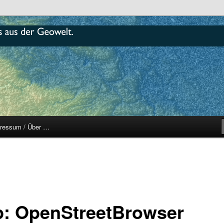
r
ressum / Über …
p: OpenStreetBrowser