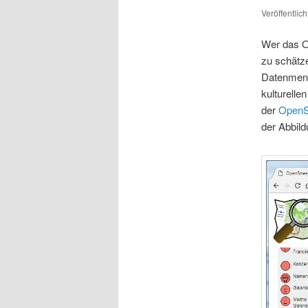
Veröffentlic
Wer das Op
zu schätze
Datenmenge
kulturelle
der
OpenS
der Abbild