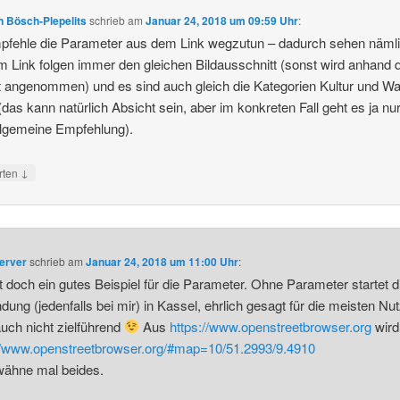
 Bösch-Plepelits
schrieb
am
Januar 24, 2018 um 09:59 Uhr
:
pfehle die Parameter aus dem Link wegzutun – dadurch sehen nämli
m Link folgen immer den gleichen Bildausschnitt (sonst wird anhand 
t angenommen) und es sind auch gleich die Kategorien Kultur und W
 (das kann natürlich Absicht sein, aber im konkreten Fall geht es ja n
llgemeine Empfehlung).
↓
rten
erver
schrieb
am
Januar 24, 2018 um 11:00 Uhr
:
t doch ein gutes Beispiel für die Parameter. Ohne Parameter startet d
ung (jedenfalls bei mir) in Kassel, ehrlich gesagt für die meisten Nu
uch nicht zielführend
Aus
https://www.openstreetbrowser.org
wird
//www.openstreetbrowser.org/#map=10/51.2993/9.4910
wähne mal beides.