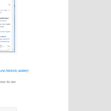
e,historic,water
)
ichen für den