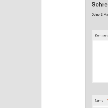
Schre
Deine E-Mai
Komment
Name