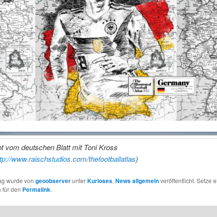
t vom deutschen Blatt mit Toni Kross
tp://www.raischstudios.com/thefootballatlas
)
rag wurde von
geoobserver
unter
Kurioses
,
News allgemein
veröffentlicht. Setze e
 für den
Permalink
.