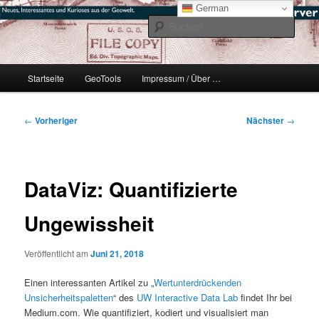
Zum
mikeE's GeoBlog
German
primären
Such
Inhalt
springen
#geoObserver
Hauptmenü
Startseite
GeoTools
Impressum / Über …
Beitragsnavigation
←
Vorheriger
Nächster
→
DataViz: Quantifizierte
Ungewissheit
Veröffentlicht am
Juni 21, 2018
Einen interessanten Artikel zu „
Wertunterdrückenden
Unsicherheitspaletten
“ des
UW Interactive Data Lab
findet Ihr bei
Medium.com. Wie quantifiziert, kodiert und visualisiert man