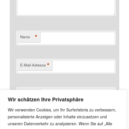
*
Name
*
E-Mail-Adresse
Website
Wir schätzen Ihre Privatsphäre
Name, E-Mail-Adresse und Website in diesem Browser
Wir verwenden Cookies, um Ihr Surferlebnis zu verbessern,
für meinen nächsten Kommentar speichern.
personalisierte Anzeigen oder Inhalte einzusetzen und
unseren Datenverkehr zu analysieren. Wenn Sie auf „Alle