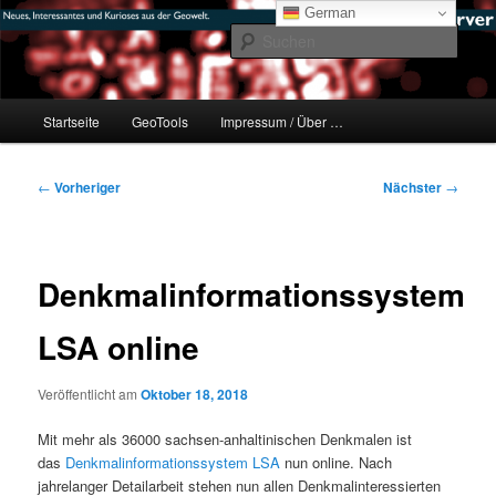
Zum
mikeE's GeoBlog
German
primären
Such
Inhalt
springen
#geoObserver
Hauptmenü
Startseite
GeoTools
Impressum / Über …
Beitragsnavigation
←
Vorheriger
Nächster
→
Denkmalinformationssystem
LSA online
Veröffentlicht am
Oktober 18, 2018
Mit mehr als 36000 sachsen-anhaltinischen Denkmalen ist
das
Denkmalinformationssystem LSA
nun online. Nach
jahrelanger Detailarbeit stehen nun allen Denkmalinteressierten