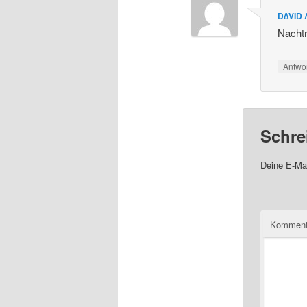
D∆VID 
Nacht
Antwo
Schre
Deine E-Mai
Komment