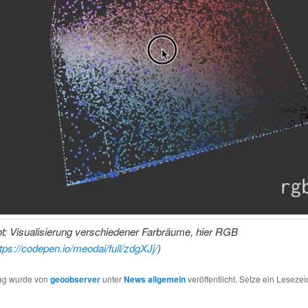
t: Visualisierung verschiedener Farbräume, hier RGB
tps://codepen.io/meodai/full/zdgXJj/
)
rag wurde von
geoobserver
unter
News allgemein
veröffentlicht. Setze ein Leseze