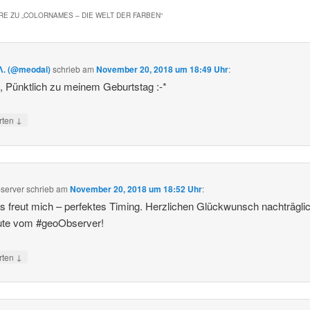
E ZU „
COLORNAMES – DIE WELT DER FARBEN
“
Λ. (@meodai)
schrieb
am
November 20, 2018 um 18:49 Uhr
:
 Pünktlich zu meinem Geburtstag :-*
↓
rten
server
schrieb
am
November 20, 2018 um 18:52 Uhr
:
s freut mich – perfektes Timing. Herzlichen Glückwunsch nachträgli
Gute vom #geoObserver!
↓
rten