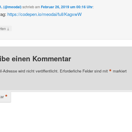
Λ. (@meodai)
schrieb
am
Februar 26, 2019 um 00:16 Uhr
:
rag:
https://codepen.io/meodai/full/KagxwW
↓
rten
ibe einen Kommentar
*
l-Adresse wird nicht veröffentlicht.
Erforderliche Felder sind mit
markiert
*
ar