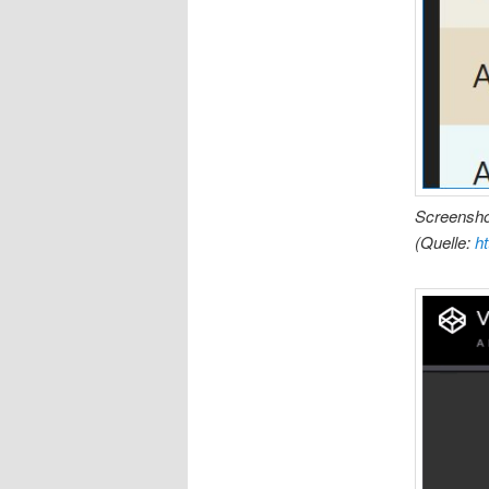
Screenshot
(Quelle:
h