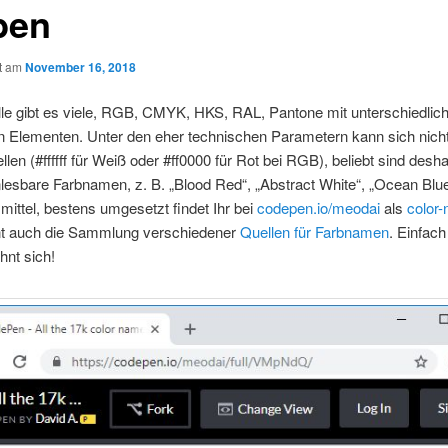
ben
ht am
November 16, 2018
le gibt es viele, RGB, CMYK, HKS, RAL, Pantone mit unterschiedlich
n Elementen. Unter den eher technischen Parametern kann sich nicht
llen (#ffffff für Weiß oder #ff0000 für Rot bei RGB), beliebt sind desh
esbare Farbnamen, z. B. „Blood Red“, „Abstract White“, „Ocean Blue
smittel, bestens umgesetzt findet Ihr bei
codepen.io/meodai
als
color-
nt auch die Sammlung verschiedener
Quellen für Farbnamen
. Einfach
hnt sich!