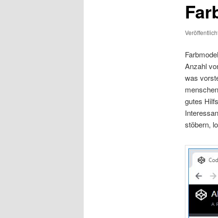
Far
Veröffentlic
Farbmodel
Anzahl vo
was vorste
menschenl
gutes Hilf
Interessa
stöbern, lo