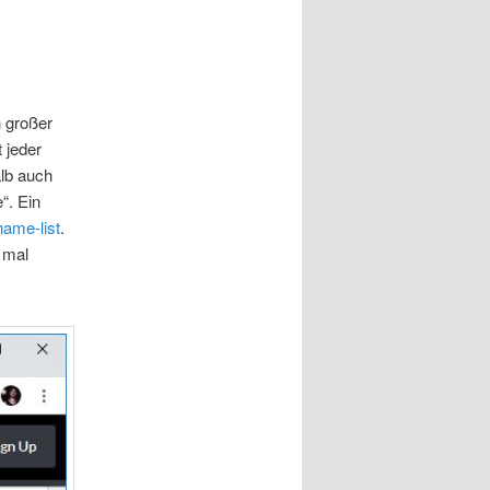
 großer
 jeder
alb auch
“. Ein
name-list
.
 mal