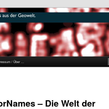
r
ressum / Über …
orNames – Die Welt der