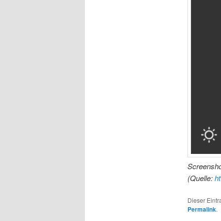
Screensho
(Quelle:
ht
Dieser Eint
Permalink
.