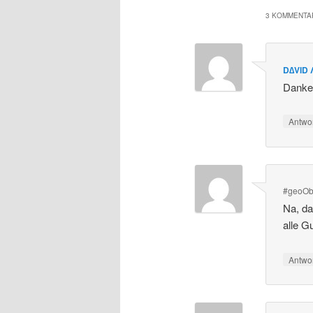
3 KOMMENTAR
D∆VID 
Danke,
Antwo
#geoOb
Na, da
alle 
Antwo