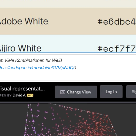
: Viele Kombinationen für Weiß
ttps://codepen.io/meodai/full/VMpNdQ/
)