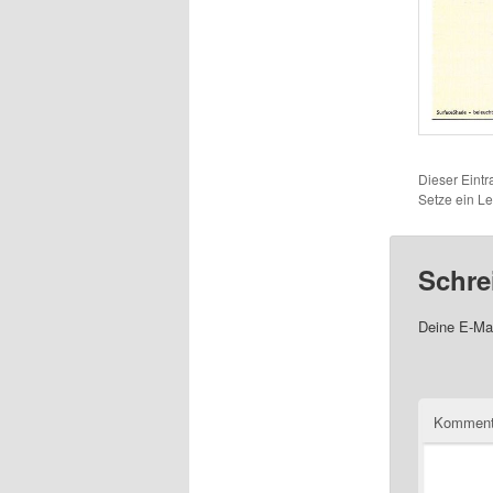
Dieser Eint
Setze ein L
Schre
Deine E-Mai
Komment