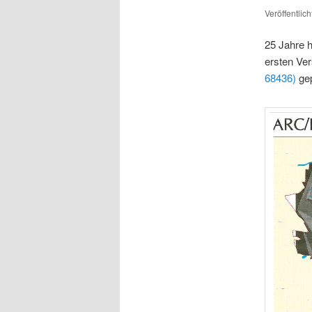
Veröffentlic
25 Jahre 
ersten Ve
68436)
gep