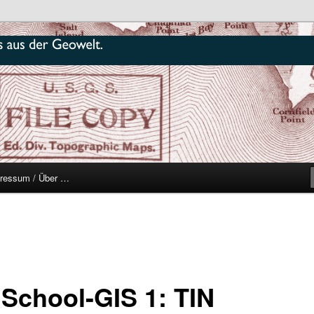
r
ressum / Über …
 School-GIS 1: TIN