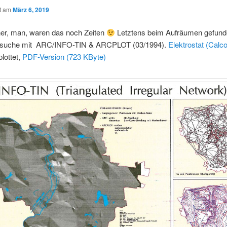
ht am
März 6, 2019
her, man, waren das noch Zeiten
Letztens beim Aufräumen gefund
rsuche mit ARC/INFO-TIN & ARCPLOT (03/1994).
Elektrostat (Cal
lottet,
PDF-Version (723 KByte)