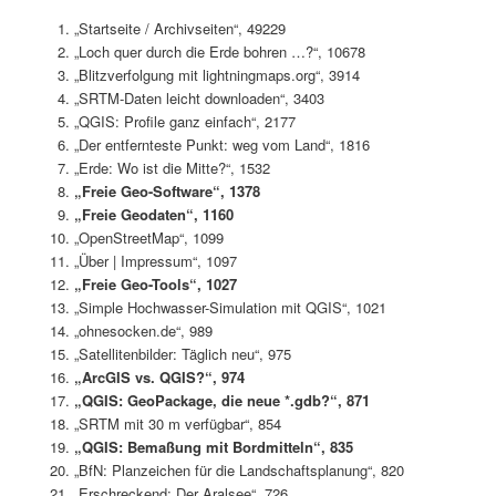
„Startseite / Archivseiten“, 49229
„Loch quer durch die Erde bohren …?“, 10678
„Blitzverfolgung mit lightningmaps.org“, 3914
„SRTM-Daten leicht downloaden“, 3403
„QGIS: Profile ganz einfach“, 2177
„Der entfernteste Punkt: weg vom Land“, 1816
„Erde: Wo ist die Mitte?“, 1532
„Freie Geo-Software“, 1378
„Freie Geodaten“, 1160
„OpenStreetMap“, 1099
„Über | Impressum“, 1097
„Freie Geo-Tools“, 1027
„Simple Hochwasser-Simulation mit QGIS“, 1021
„ohnesocken.de“, 989
„Satellitenbilder: Täglich neu“, 975
„ArcGIS vs. QGIS?“, 974
„QGIS: GeoPackage, die neue *.gdb?“, 871
„SRTM mit 30 m verfügbar“, 854
„QGIS: Bemaßung mit Bordmitteln“, 835
„BfN: Planzeichen für die Landschaftsplanung“, 820
„Erschreckend: Der Aralsee“, 726