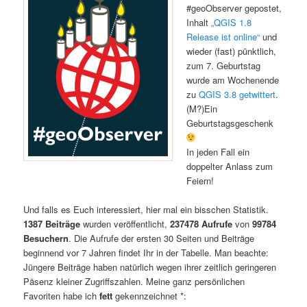
#geoObserver gepostet,
Inhalt
„QGIS 1.8
Release ist online“
und
wieder (fast) pünktlich,
zum 7. Geburtstag
wurde am Wochenende
zu
QGIS 3.8 getwittert
.
(M?)Ein
Geburtstagsgeschenk
In jeden Fall ein
doppelter Anlass zum
Feiern!
Und falls es Euch interessiert, hier mal ein bisschen Statistik.
1387 Beiträge
wurden veröffentlicht,
237478 Aufrufe
von
99784
Besuchern
. Die Aufrufe der ersten 30 Seiten und Beiträge
beginnend vor 7 Jahren findet Ihr in der Tabelle. Man beachte:
Jüngere Beiträge haben natürlich wegen ihrer zeitlich geringeren
Päsenz kleiner Zugriffszahlen. Meine ganz persönlichen
Favoriten habe ich
fett
gekennzeichnet *: