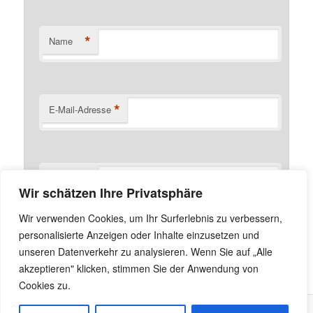
*
Name
*
E-Mail-Adresse
Website
Wir schätzen Ihre Privatsphäre
Name, E-Mail-Adresse und Website in diesem Browser
Wir verwenden Cookies, um Ihr Surferlebnis zu verbessern,
für meinen nächsten Kommentar speichern.
personalisierte Anzeigen oder Inhalte einzusetzen und
unseren Datenverkehr zu analysieren. Wenn Sie auf „Alle
akzeptieren" klicken, stimmen Sie der Anwendung von
Cookies zu.