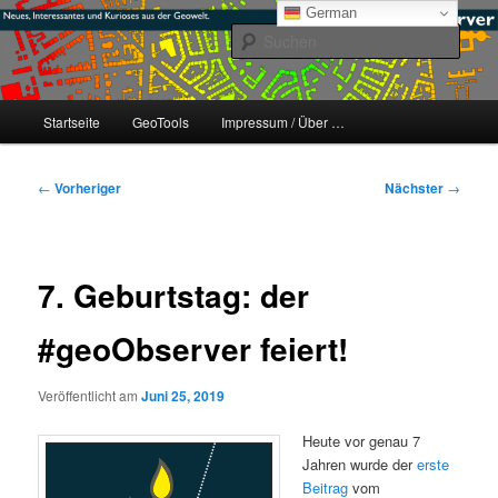
Zum
mikeE's GeoBlog
German
primären
Such
Inhalt
springen
#geoObserver
Hauptmenü
Startseite
GeoTools
Impressum / Über …
Beitragsnavigation
←
Vorheriger
Nächster
→
7. Geburtstag: der
#geoObserver feiert!
Veröffentlicht am
Juni 25, 2019
Heute vor genau 7
Jahren wurde der
erste
Beitrag
vom