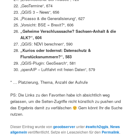
„GeoTermine“, 674
„QGIS 3 – News“, 656
„Picasso & die Generalisierung“, 627
„Vorsicht: BSE = Brexit?“, 606
„Geheime Verschlusssache? Sachsen-Anhalt & die
ALK?“, 604
„QGIS: NDVI berechnen“, 590
„Kurios oder todernst: Datenschutz &
Flurstücksnummern?“, 583
„QGIS-Plugin: GeoSearch“, 581
„openAIP – Luftfahrt mit freien Daten“, 579
* … Platzierung, Thema, Anzahl der Aufrufe
PS: Die Links zu den Favoriten habe ich absichtlich weg
gelassen, um die Seiten-Zugriffe nicht künstlich zu pushen und
das Ergebnis damit zu verfälschen
Gern könnt Ihr die Suche
nutzen.
Dieser Eintrag wurde von
geoobserver
unter
#switch2qgis
,
News
allgemein
veröffentlicht. Setze ein Lesezeichen für den
Permalink
.