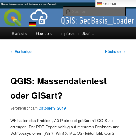
Zum
mikeE's GeoBlog
German
primären
Such
Inhalt
springen
#geoObserver
Hauptmenü
Startseite
GeoTools
Impressum / Über …
Beitragsnavigation
←
Vorheriger
Nächster
→
QGIS: Massendatentest
oder GISart?
Veröffentlicht am
Oktober 9, 2019
Wir hatten das Problem, A0-Plots und größer mit QGIS zu
erzeugen. Der PDF-Export schlug auf mehreren Rechnern und
Betriebssystemen (Win7, Win10, MacOS) leider fehl, QGIS