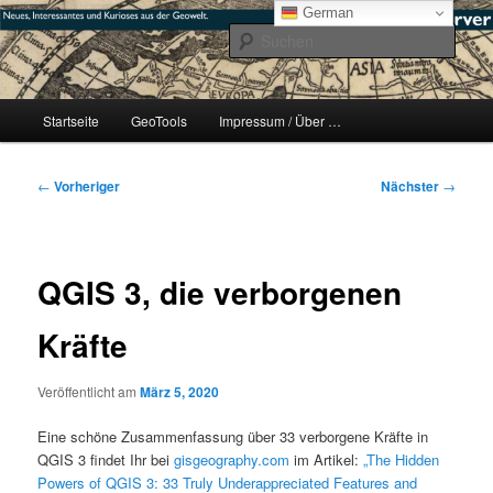
Zum
mikeE's GeoBlog
German
primären
Such
Inhalt
springen
#geoObserver
Hauptmenü
Startseite
GeoTools
Impressum / Über …
Beitragsnavigation
←
Vorheriger
Nächster
→
QGIS 3, die verborgenen
Kräfte
Veröffentlicht am
März 5, 2020
Eine schöne Zusammenfassung über 33 verborgene Kräfte in
QGIS 3 findet Ihr bei
gisgeography.com
im Artikel:
„The Hidden
Powers of QGIS 3: 33 Truly Underappreciated Features and