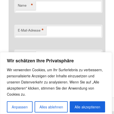
*
Name
*
E-Mail-Adresse
Website
Wir schätzen Ihre Privatsphäre
Name, E-Mail-Adresse und Website in diesem Browser
Wir verwenden Cookies, um Ihr Surferlebnis zu verbessern,
für meinen nächsten Kommentar speichern.
personalisierte Anzeigen oder Inhalte einzusetzen und
unseren Datenverkehr zu analysieren. Wenn Sie auf „Alle
akzeptieren" klicken, stimmen Sie der Anwendung von
Cookies zu.
Anpassen
Alles ablehnen
Alle akzeptieren