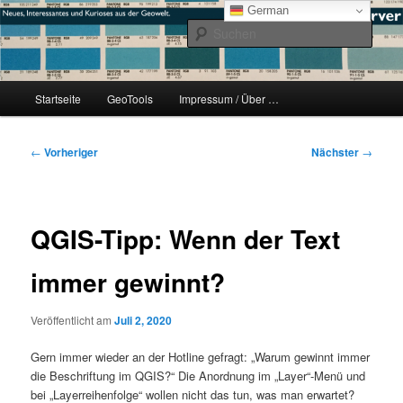
Zum
mikeE's GeoBlog
German
primären
Such
Inhalt
springen
#geoObserver
Hauptmenü
Startseite
GeoTools
Impressum / Über …
Beitragsnavigation
←
Vorheriger
Nächster
→
QGIS-Tipp: Wenn der Text
immer gewinnt?
Veröffentlicht am
Juli 2, 2020
Gern immer wieder an der Hotline gefragt: „Warum gewinnt immer
die Beschriftung im QGIS?“ Die Anordnung im „Layer“-Menü und
bei „Layerreihenfolge“ wollen nicht das tun, was man erwartet?