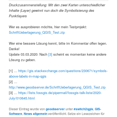
Druckzusammenstellung: Mit den zwei Karten unterschiedlicher
Inhalte (Layer) gewinnt nun doch die Symbolisierung des
Punktlayers
Wer es ausprobieren möchte, hier mein Testprojekt:
SchriftUeberlagerung_QGIS_Test.zip
Wer eine bessere Lösung kennt, bitte im Kommentar offen legen.
Danke!
Update 03.03.2020: Nach
[3]
scheint es momentan keine andere
Lösung zu geben.
[1] …
https://gis.stackexchange.com/questions/230671/symbols-
above-labels-in-map-qgis
[2] …
http://www.geoobserver.de/SchriftUeberlagerung_QGIS_Test.zip
[3] …
https://lists.fossgis.de/pipermail/fossgis-talk-liste/2020-
July/010645.html
Dieser Eintrag wurde von
geoobserver
unter
#switch2qgis
,
GIS-
Software
,
News allgemein
veröffentlicht. Setze ein Lesezeichen für