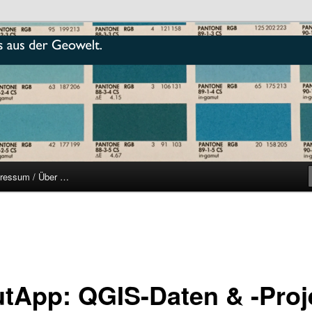
r
ressum / Über …
utApp: QGIS-Daten & -Proj