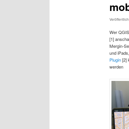
mob
Veröffentlic
Wer QGIS-
[1] anscha
Mergin-Se
und iPads,
Plugin
[2] 
werden