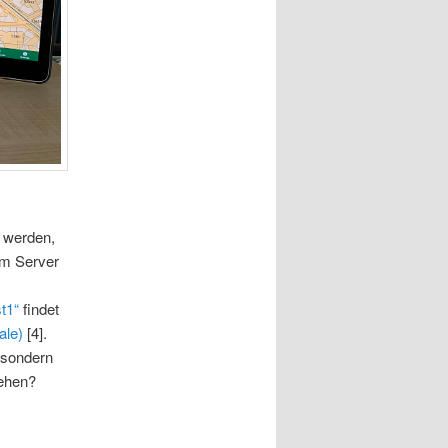
 werden,
dem Server
t1“
findet
ale)
[4].
 sondern
sehen?