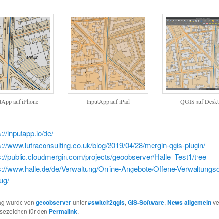
tApp auf iPhone
InputApp auf iPad
QGIS auf Deskt
s://inputapp.io/de/
s://www.lutraconsulting.co.uk/blog/2019/04/28/mergin-qgis-plugin/
s://public.cloudmergin.com/projects/geoobserver/Halle_Test1/tree
s://www.halle.de/de/Verwaltung/Online-Angebote/Offene-Verwaltungsd
ug/
rag wurde von
geoobserver
unter
#switch2qgis
,
GIS-Software
,
News allgemein
ver
esezeichen für den
Permalink
.