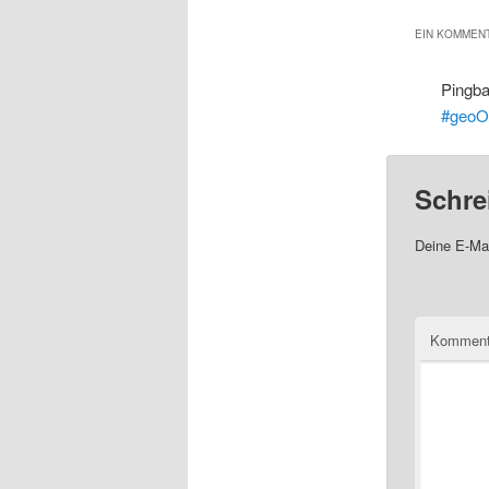
EIN KOMMENT
Pingb
#geoO
Schre
Deine E-Mai
Komment