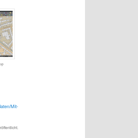
op
aten/Mit-
öffentlicht.