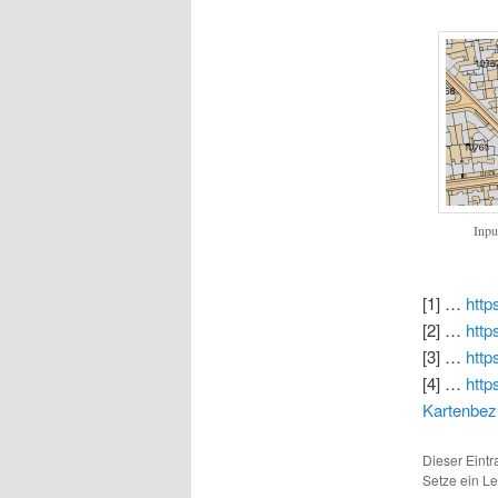
Inpu
[1] …
http
[2] …
http
[3] …
http
[4] …
http
Kartenbez
Dieser Eint
Setze ein L