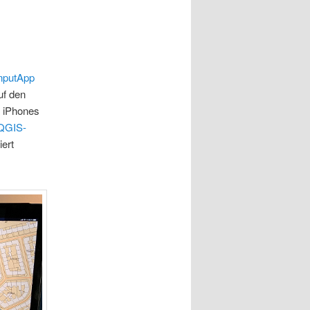
nputApp
uf den
n iPhones
QGIS-
iert