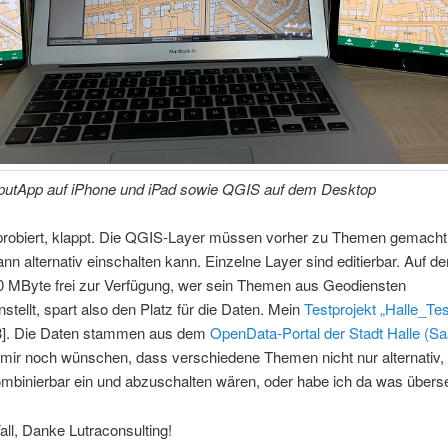
InputApp auf iPhone und iPad sowie QGIS auf dem Desktop
 probiert, klappt. Die QGIS-Layer müssen vorher zu Themen gemacht
nn alternativ einschalten kann. Einzelne Layer sind editierbar. Auf 
0 MByte frei zur Verfügung, wer sein Themen aus Geodiensten
ellt, spart also den Platz für die Daten. Mein
Testprojekt „Halle_Tes
 [3]. Die Daten stammen aus dem
OpenData-Portal der Stadt Halle (Sa
 mir noch wünschen, dass verschiedene Themen nicht nur alternativ,
kombinierbar ein und abzuschalten wären, oder habe ich da was über
all, Danke Lutraconsulting!