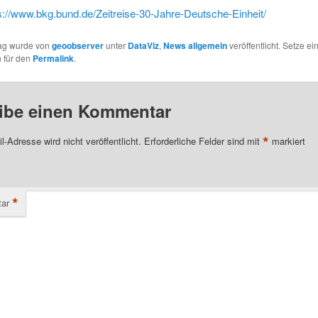
s://www.bkg.bund.de/Zeitreise-30-Jahre-Deutsche-Einheit/
rag wurde von
geoobserver
unter
DataViz
,
News allgemein
veröffentlicht. Setze ei
 für den
Permalink
.
ibe einen Kommentar
*
l-Adresse wird nicht veröffentlicht.
Erforderliche Felder sind mit
markiert
*
ar