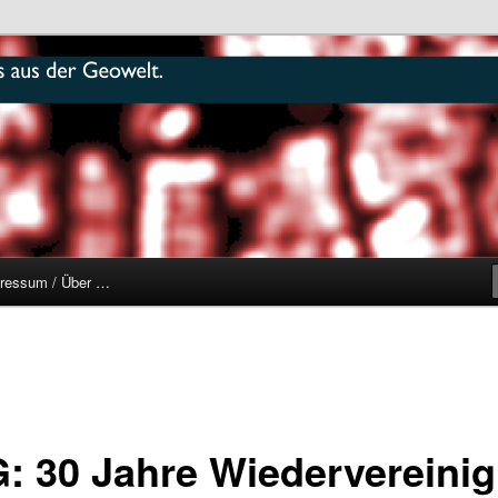
r
ressum / Über …
: 30 Jahre Wiedervereini