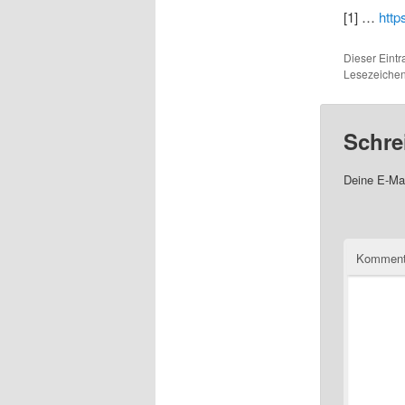
[1] …
http
Dieser Eint
Lesezeichen
Schre
Deine E-Mai
Komment