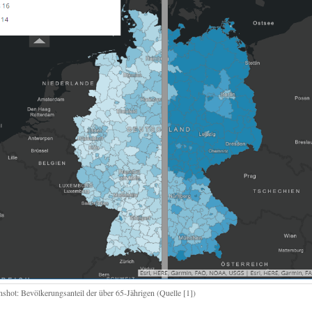
nshot: Bevölkerungsanteil der über 65-Jährigen (Quelle [1])