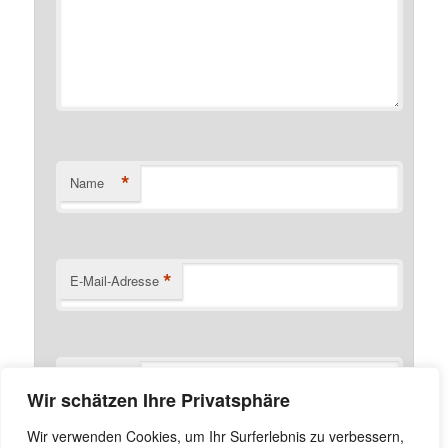
*
Name
*
E-Mail-Adresse
Website
Wir schätzen Ihre Privatsphäre
Name, E-Mail-Adresse und Website in diesem Browser
Wir verwenden Cookies, um Ihr Surferlebnis zu verbessern,