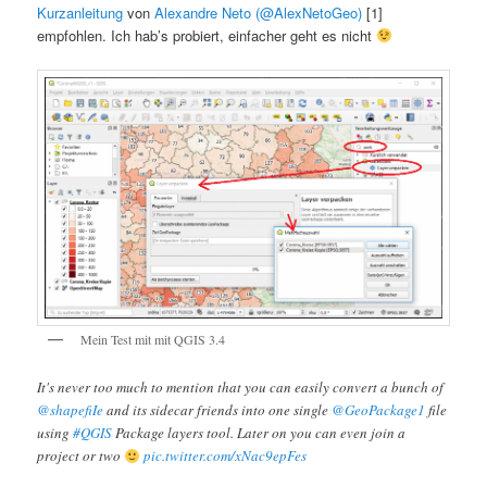
Kurzanleitung
von
Alexandre Neto (@AlexNetoGeo)
[1]
empfohlen. Ich hab’s probiert, einfacher geht es nicht
Mein Test mit mit QGIS 3.4
It's never too much to mention that you can easily convert a bunch of
@shapefiIe
and its sidecar friends into one single
@GeoPackage1
file
using
#QGIS
Package layers tool. Later on you can even join a
project or two
pic.twitter.com/xNac9epFes