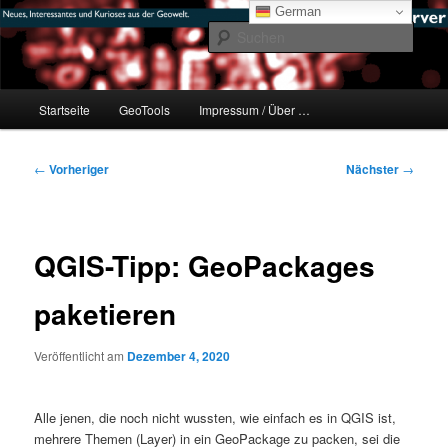
Zum
mikeE's GeoBlog
German
primären
Such
Inhalt
springen
#geoObserver
Hauptmenü
Startseite
GeoTools
Impressum / Über …
Beitragsnavigation
←
Vorheriger
Nächster
→
QGIS-Tipp: GeoPackages
paketieren
Veröffentlicht am
Dezember 4, 2020
Alle jenen, die noch nicht wussten, wie einfach es in QGIS ist,
mehrere Themen (Layer) in ein GeoPackage zu packen, sei die