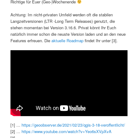
Richtige für Euer (Geo-)Wochenende
Achtung: Im nicht-privaten Umfeld werden oft die stabilen
Langzeitversionen (LTR -Long Term Releases) genutzt, die
stehen momentan bei Version 3.16.6. Privat könnt Ihr Euch
natürlich immer schon die neuste Version laden und an den neue
Features erfreuen. Die
aktuelle Roadmap
findet Ihr unter [3].
[1] …
https://geoobserver.de/2021/02/23/qgis-3-18-veroffentlicht/
[2] …
https://www.youtube.com/watch?v=Yeo6sXVpXvA
[3] …