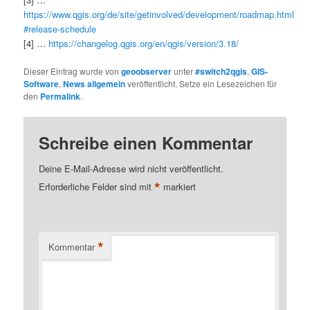
https://www.qgis.org/de/site/getinvolved/development/roadmap.html
#release-schedule
[4] …
https://changelog.qgis.org/en/qgis/version/3.18/
Dieser Eintrag wurde von
geoobserver
unter
#switch2qgis
,
GIS-
Software
,
News allgemein
veröffentlicht. Setze ein Lesezeichen für
den
Permalink
.
Schreibe einen Kommentar
Deine E-Mail-Adresse wird nicht veröffentlicht.
*
Erforderliche Felder sind mit
markiert
*
Kommentar