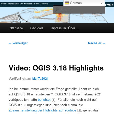
Zum
mikeE's GeoBlog
German
primären
Such
Inhalt
springen
#geoObserver
Hauptmenü
Startseite
GeoTools
Impressum / Über …
Beitragsnavigation
←
Vorheriger
Nächster
→
Video: QGIS 3.18 Highlights
Veröffentlicht am
Mai 7, 2021
Ich bekomme immer wieder die Frage gestellt: „Lohnt es sich,
auf QGIS 3.18 umzusteigen?“. QGIS 3.18 ist seit Februar 2021
verfügbar, ich hatte
berichtet
[1]. Für alle, die noch nicht auf
QGIS 3.18 umgestiegen sind, hier noch einmal die
Zusammenstellung der Highlights auf Youtube
[2], genau das