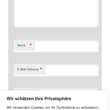
*
Name
*
E-Mail-Adresse
Website
Wir schätzen Ihre Privatsphäre
Name, E-Mail-Adresse und Website in diesem Browser
Wir verwenden Cookies, um Ihr Surferlebnis zu verbessern,