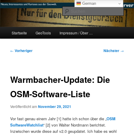
Zum
mikeE's GeoBlog
German
primären
Such
Inhalt
springen
#geoObserver
Hauptmenü
Startseite
GeoTools
Impressum / Über …
Beitragsnavigation
←
Vorheriger
Nächster
→
Warmbacher-Update: Die
OSM-Software-Liste
Veröffentlicht am
November 29, 2021
Vor fast genau einem Jahr [1] hatte ich schon über die „
OSM
SoftwareWatchlist
“ [2] von Walter Nordmann berichtet.
Inzwischen wurde diese auf v2.0 geupdatet. Ich habe es wohl