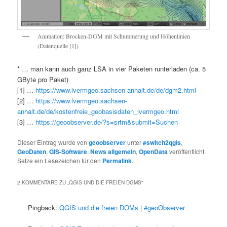
Animation: Brocken-DGM mit Schummerung und Höhenlinien
(Datenquelle [1])
* … man kann auch ganz LSA in vier Paketen runterladen (ca. 5
GByte pro Paket)
[1] …
https://www.lvermgeo.sachsen-anhalt.de/de/dgm2.html
[2] …
https://www.lvermgeo.sachsen-
anhalt.de/de/kostenfreie_geobasisdaten_lvermgeo.html
[3] …
https://geoobserver.de/?s=srtm&submit=Suchen
Dieser Eintrag wurde von
geoobserver
unter
#switch2qgis
,
GeoDaten
,
GIS-Software
,
News allgemein
,
OpenData
veröffentlicht.
Setze ein Lesezeichen für den
Permalink
.
2 KOMMENTARE ZU „
QGIS UND DIE FREIEN DGMS
“
Pingback:
QGIS und die freien DOMs | #geoObserver