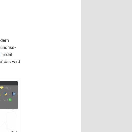
ldern
undriss-
g
findet
r das wird