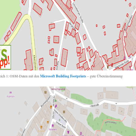
eich 1: OSM-Daten mit den
Microsoft Building Footprints
– gute Übereinstimmung