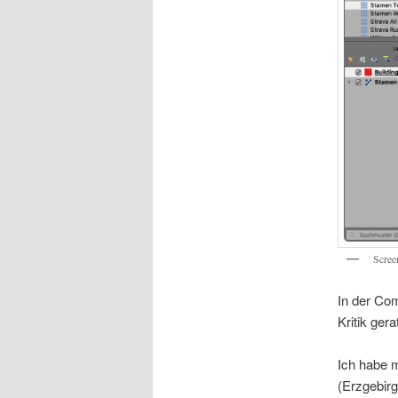
Scree
In der Co
Kritik ger
Ich habe 
(Erzgebirg