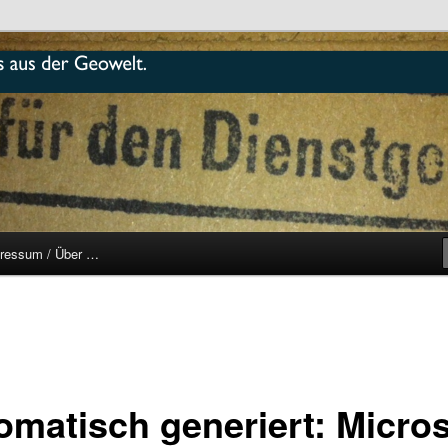
r
ressum / Über …
omatisch generiert: Micros