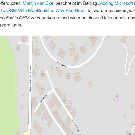
fferquoten.
Martijn van Exel
beschreibt im Beitrag „
Adding Microsoft 
s To OSM With MapRoulette: Why And How
“ [5], warum „
es keine gute
n blind in OSM zu importieren
“ und wie man diesen Datenschatz do
ssern kann.