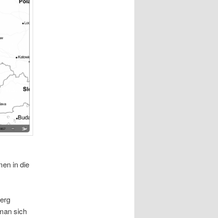
en in die
erg
 man sich