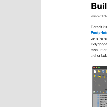
Bui
Veröffentlic
Derzeit ku
Footprint
generiert
Polygonge
man unter 
sicher ba