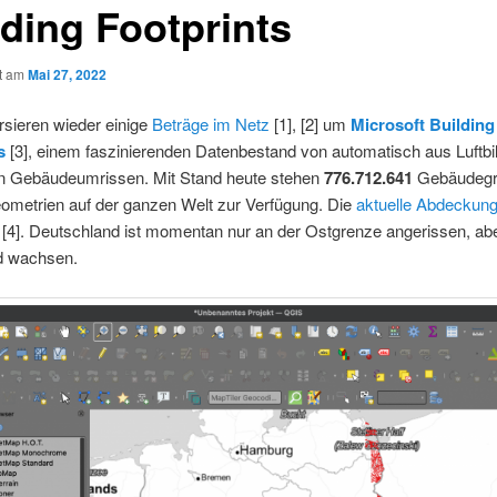
lding Footprints
ht am
Mai 27, 2022
rsieren wieder einige
Beträge im Netz
[1], [2] um
Microsoft Building
s
[3], einem faszinierenden Datenbestand von automatisch aus Luftbi
en Gebäudeumrissen. Mit Stand heute stehen
776.712.641
Gebäudegr
ometrien auf der ganzen Welt zur Verfügung. Die
aktuelle Abdeckun
[4]. Deutschland ist momentan nur an der Ostgrenze angerissen, abe
ld wachsen.