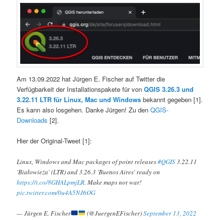
Am 13.09.2022 hat Jürgen E. Fischer auf Twitter die
Verfügbarkeit der Installationspakete für von
QGIS 3.26.3 und
3.22.11 LTR für Linux, Mac und Windows
bekannt gegeben [1].
Es kann also losgehen. Danke Jürgen! Zu den
QGIS-
Downloads
[2].
Hier der Original-Tweet [1]:
Linux, Windows and Mac packages of point releases
#QGIS
3.22.11
'Białowieża' (LTR) and 3.26.3 'Buenos Aires' ready on
https://t.co/8GHALpmjLR
. Make maps not war!
pic.twitter.com/0u4A5NJ6OG
— Jürgen E. Fischer
(@JuergenEFischer)
September 13, 2022