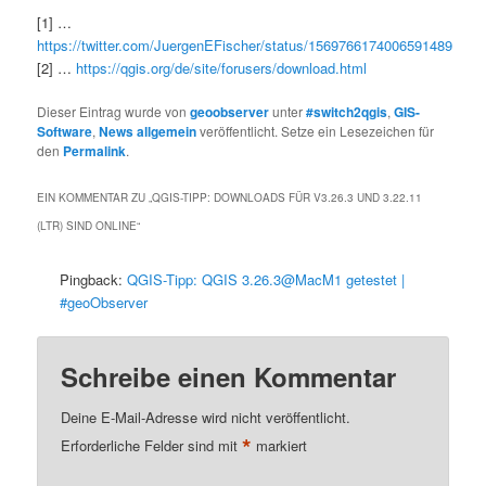
[1] …
https://twitter.com/JuergenEFischer/status/1569766174006591489
[2] …
https://qgis.org/de/site/forusers/download.html
Dieser Eintrag wurde von
geoobserver
unter
#switch2qgis
,
GIS-
Software
,
News allgemein
veröffentlicht. Setze ein Lesezeichen für
den
Permalink
.
EIN KOMMENTAR ZU „
QGIS-TIPP: DOWNLOADS FÜR V3.26.3 UND 3.22.11
(LTR) SIND ONLINE
“
Pingback:
QGIS-Tipp: QGIS 3.26.3@MacM1 getestet |
#geoObserver
Schreibe einen Kommentar
Deine E-Mail-Adresse wird nicht veröffentlicht.
*
Erforderliche Felder sind mit
markiert