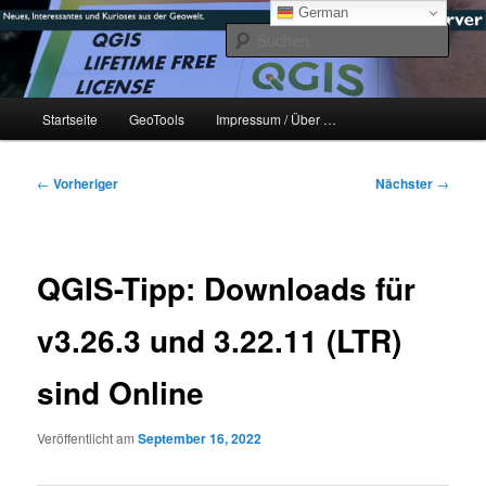
Zum
mikeE's GeoBlog
German
primären
Such
Inhalt
springen
#geoObserver
Hauptmenü
Startseite
GeoTools
Impressum / Über …
Beitragsnavigation
←
Vorheriger
Nächster
→
QGIS-Tipp: Downloads für
v3.26.3 und 3.22.11 (LTR)
sind Online
Veröffentlicht am
September 16, 2022