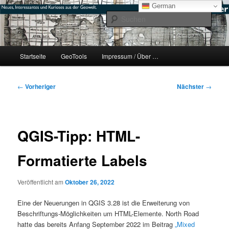
Zum
mikeE's GeoBlog
German
primären
Such
Inhalt
springen
#geoObserver
Hauptmenü
Startseite
GeoTools
Impressum / Über …
Beitragsnavigation
←
Vorheriger
Nächster
→
QGIS-Tipp: HTML-
Formatierte Labels
Veröffentlicht am
Oktober 26, 2022
Eine der Neuerungen in QGIS 3.28 ist die Erweiterung von
Beschriftungs-Möglichkeiten um HTML-Elemente. North Road
hatte das bereits Anfang September 2022 im Beitrag
„Mixed