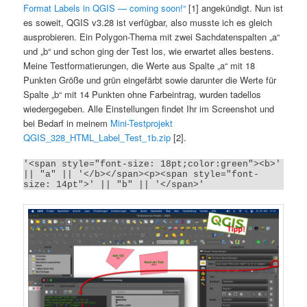
Format Labels in QGIS — coming soon!“
[1] angekündigt. Nun ist
es soweit, QGIS v3.28 ist verfügbar, also musste ich es gleich
ausprobieren. Ein Polygon-Thema mit zwei Sachdatenspalten „a“
und „b“ und schon ging der Test los, wie erwartet alles bestens.
Meine Testformatierungen, die Werte aus Spalte „a“ mit 18
Punkten Größe und grün eingefärbt sowie darunter die Werte für
Spalte „b“ mit 14 Punkten ohne Farbeintrag, wurden tadellos
wiedergegeben. Alle Einstellungen findet Ihr im Screenshot und
bei Bedarf in meinem
Mini-Testprojekt
QGIS_328_HTML_Label_Test_1
b
.zip
[2].
'<span style="font-size: 18pt;color:green"><b>' 
|| "a" || '</b></span><p><span style="font-
size: 14pt">' || "b" || '</span>'