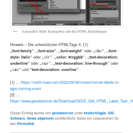
Screenshot: Mein Testergebnis mit den HTMl_Einstellungen
Hinweis – Die unterstützten HTML-Tags lt. [1]:
„font-family“
,
„font-size“
,
„font-weight“
oder
„<b>“
,
„font-
style: italic“
oder
„<i>“
,
„color: #rrggbb“
,
„text-decoration:
underline“
oder
„<u>”
,
„text-decoration: line-through”
oder
„<s>“
und
“text-decoration: overline”
.
[1] …
https://north-road.com/2022/09/09/mixed-format-labels-in-
qgis-coming-soon/
[2] …
https://www.geoobserver.de/Download/QGIS_328_HTML_Label_Test_1b
Dieser Eintrag wurde von
geoobserver
unter
#switch2qgis
,
GIS-
Software
,
News allgemein
veröffentlicht. Setze ein Lesezeichen für
den
Permalink
.