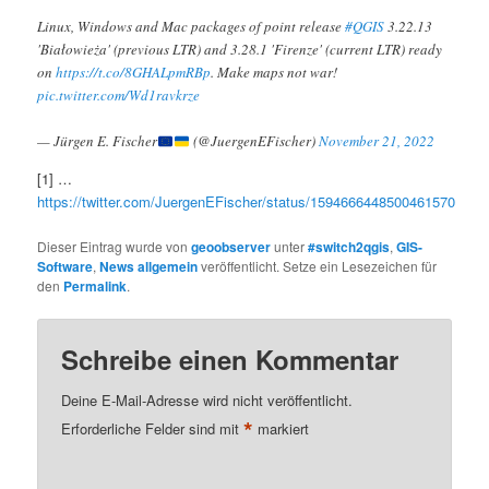
Linux, Windows and Mac packages of point release
#QGIS
3.22.13
'Białowieża' (previous LTR) and 3.28.1 'Firenze' (current LTR) ready
on
https://t.co/8GHALpmRBp
. Make maps not war!
pic.twitter.com/Wd1ravkrze
— Jürgen E. Fischer
(@JuergenEFischer)
November 21, 2022
[1] …
https://twitter.com/JuergenEFischer/status/1594666448500461570
Dieser Eintrag wurde von
geoobserver
unter
#switch2qgis
,
GIS-
Software
,
News allgemein
veröffentlicht. Setze ein Lesezeichen für
den
Permalink
.
Schreibe einen Kommentar
Deine E-Mail-Adresse wird nicht veröffentlicht.
*
Erforderliche Felder sind mit
markiert