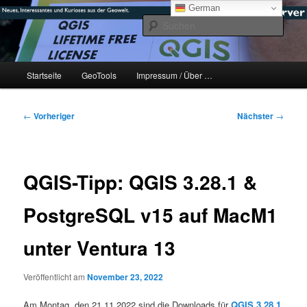
Zum
mikeE's GeoBlog
German
primären
Such
Inhalt
springen
#geoObserver
Hauptmenü
Startseite
GeoTools
Impressum / Über …
Beitragsnavigation
←
Vorheriger
Nächster
→
QGIS-Tipp: QGIS 3.28.1 &
PostgreSQL v15 auf MacM1
unter Ventura 13
Veröffentlicht am
November 23, 2022
Am Montag, den 21.11.2022 sind die Downloads für
QGIS 3.28.1