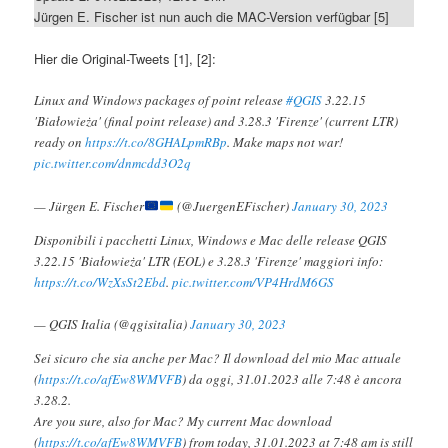
Jürgen E. Fischer ist nun auch die MAC-Version verfügbar [5]
Hier die Original-Tweets [1], [2]:
Linux and Windows packages of point release
#QGIS
3.22.15
'Białowieża' (final point release) and 3.28.3 'Firenze' (current LTR)
ready on
https://t.co/8GHALpmRBp
. Make maps not war!
pic.twitter.com/dnmcdd3O2q
— Jürgen E. Fischer
(@JuergenEFischer)
January 30, 2023
Disponibili i pacchetti Linux, Windows e Mac delle release QGIS
3.22.15 'Białowieża' LTR (EOL) e 3.28.3 'Firenze' maggiori info:
https://t.co/WzXsSt2Ebd
.
pic.twitter.com/VP4HrdM6GS
— QGIS Italia (@qgisitalia)
January 30, 2023
Sei sicuro che sia anche per Mac? Il download del mio Mac attuale
(
https://t.co/afEw8WMVFB
) da oggi, 31.01.2023 alle 7:48 è ancora
3.28.2.
Are you sure, also for Mac? My current Mac download
(
https://t.co/afEw8WMVFB
) from today, 31.01.2023 at 7:48 am is still