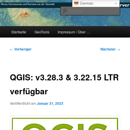
Zum
mikeE's GeoBlog
German
primären
Such
Inhalt
springen
#geoObserver
Hauptmenü
Startseite
GeoTools
Impressum / Über …
Beitragsnavigation
←
Vorheriger
Nächster
→
QGIS: v3.28.3 & 3.22.15 LTR
verfügbar
Veröffentlicht am
Januar 31, 2023