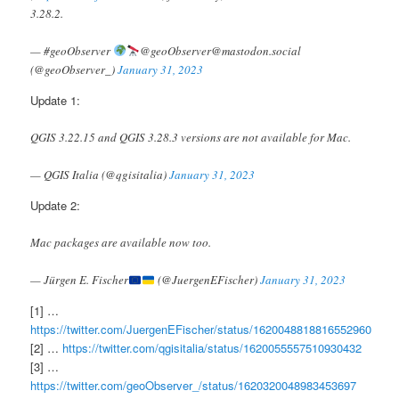
3.28.2.
— #geoObserver
@geoObserver@mastodon.social
(@geoObserver_)
January 31, 2023
Update 1:
QGIS 3.22.15 and QGIS 3.28.3 versions are not available for Mac.
— QGIS Italia (@qgisitalia)
January 31, 2023
Update 2:
Mac packages are available now too.
— Jürgen E. Fischer
(@JuergenEFischer)
January 31, 2023
[1] …
https://twitter.com/JuergenEFischer/status/1620048818816552960
[2] …
https://twitter.com/qgisitalia/status/1620055557510930432
[3] …
https://twitter.com/geoObserver_/status/1620320048983453697