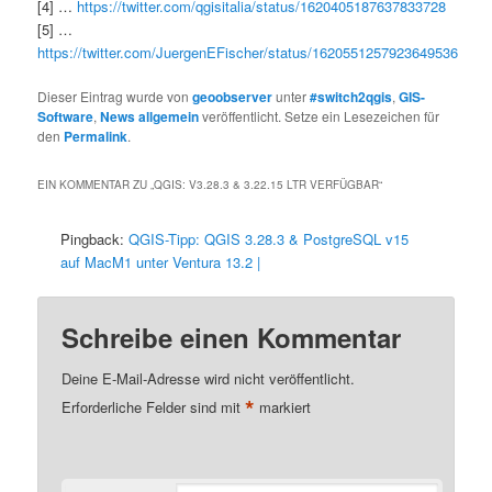
[4] …
https://twitter.com/qgisitalia/status/1620405187637833728
[5] …
https://twitter.com/JuergenEFischer/status/1620551257923649536
Dieser Eintrag wurde von
geoobserver
unter
#switch2qgis
,
GIS-
Software
,
News allgemein
veröffentlicht. Setze ein Lesezeichen für
den
Permalink
.
EIN KOMMENTAR ZU „
QGIS: V3.28.3 & 3.22.15 LTR VERFÜGBAR
“
Pingback:
QGIS-Tipp: QGIS 3.28.3 & PostgreSQL v15
auf MacM1 unter Ventura 13.2 |
Schreibe einen Kommentar
Deine E-Mail-Adresse wird nicht veröffentlicht.
*
Erforderliche Felder sind mit
markiert