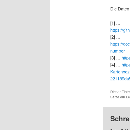
Die Daten
[1] …
https://gi
[2] …
https://do
number
[3] …
http
[4] …
http
Kartenbez
221189da
Dieser Eint
Setze ein L
Schre