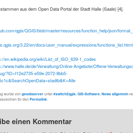
 stammen aus dem Open Data Portal der Stadt Halle (Saale) [4].
thub.com/qgis/QGIS/blob/master/resources/function_help/json/forma
cs.qgis.org/3.22/en/docs/user_manual/expressions/functions_list.html
s://en.wikipedia.org/wiki/List_of_ISO_639-1_codes
s://www.halle.de/de/Verwaltung/Online-Angebote/Offene-Verwaltungsd
ug/?ID=f12e2735-e59e-2072-8bb5-
5c1c&SearchOpenData=stadtb&K=Alle
rag wurde von
geoobserver
unter
#switch2qgis
,
GIS-Software
,
News allgemein
ver
esezeichen für den
Permalink
.
ibe einen Kommentar