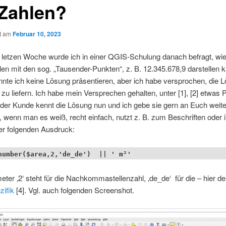
 Zahlen?
ht am
Februar 10, 2023
r letzen Woche wurde ich in einer QGIS-Schulung danach befragt, wi
n mit den sog. „Tausender-Punkten“, z. B. 12.345.678,9 darstellen k
nte ich keine Lösung präsentieren, aber ich habe versprochen, die 
u liefern. Ich habe mein Versprechen gehalten, unter [1], [2] etwas
der Kunde kennt die Lösung nun und ich gebe sie gern an Euch weiter
 wenn man es weiß, recht einfach, nutzt z. B. zum Beschriften oder 
er folgenden Ausdruck:
number($area,2,'de_de') || ' m²'
ter ‚2‘ steht für die Nachkommastellenzahl, ‚de_de‘ für die – hier d
zifik
[4]. Vgl. auch folgenden Screenshot.