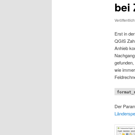
bei
Veröffentlic
Erst in de
QGIS Zahle
Anhieb kon
Nachgang z
gefunden, 
wie immer,
Feldrechn
format_
Der Parame
Länderspe