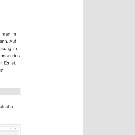
e man im
ann. Auf
Lösung im
 Passendes
. Es ist,
im
eutsche –