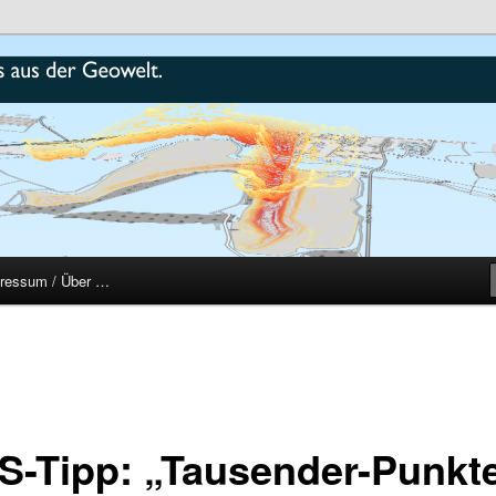
r
ressum / Über …
S-Tipp: „Tausender-Punkt