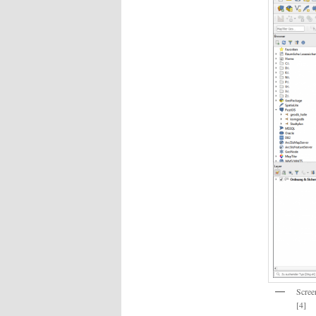
Scree
[4]