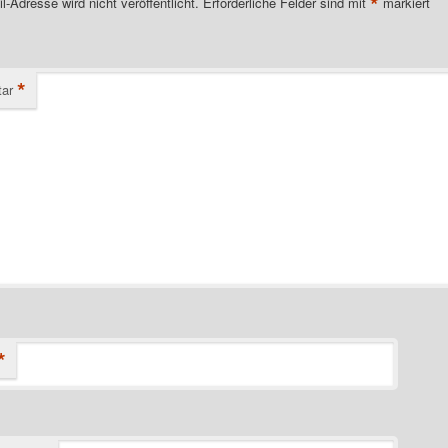
*
l-Adresse wird nicht veröffentlicht.
Erforderliche Felder sind mit
markiert
*
ar
*