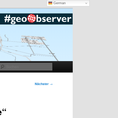
German
Suchen
Nächster
→
e“