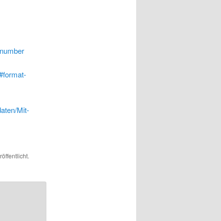
t_number
#format-
aten/Mit-
öffentlicht.