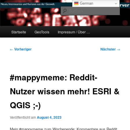
Zum
mikeE's GeoBlog
German
primären
Such
Inhalt
springen
#geoObserver
Hauptmenü
Startseite
GeoTools
Impressum / Über …
Beitragsnavigation
←
Vorheriger
Nächster
→
#mappymeme: Reddit-
Nutzer wissen mehr! ESRI &
QGIS ;-)
Veröffentlicht am
August 4, 2023
Mein #mappymeme zum Wochenende: Kommentare aus Reddit