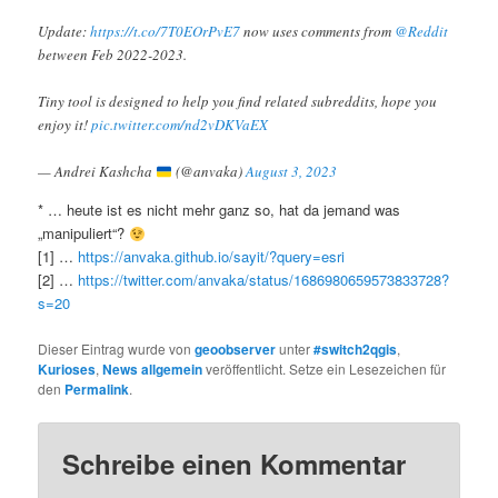
Update:
https://t.co/7T0EOrPvE7
now uses comments from
@Reddit
between Feb 2022-2023.
Tiny tool is designed to help you find related subreddits, hope you
enjoy it!
pic.twitter.com/nd2vDKVaEX
— Andrei Kashcha
(@anvaka)
August 3, 2023
* … heute ist es nicht mehr ganz so, hat da jemand was
„manipuliert“?
[1] …
https://anvaka.github.io/sayit/?query=esri
[2] …
https://twitter.com/anvaka/status/1686980659573833728?
s=20
Dieser Eintrag wurde von
geoobserver
unter
#switch2qgis
,
Kurioses
,
News allgemein
veröffentlicht. Setze ein Lesezeichen für
den
Permalink
.
Schreibe einen Kommentar