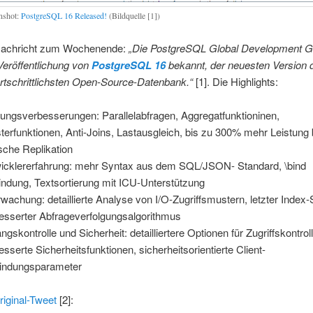
nshot:
PostgreSQL 16 Released!
(Bildquelle [1])
Nachricht zum Wochenende:
„Die PostgreSQL Global Development G
Veröffentlichung von
PostgreSQL 16
bekannt, der neuesten Version 
ortschrittlichsten Open-Source-Datenbank.“
[1]. Die Highlights:
tungsverbesserungen: Parallelabfragen, Aggregatfunktioninen,
terfunktionen, Anti-Joins, Lastausgleich, bis zu 300% mehr Leistung
sche Replikation
icklererfahrung: mehr Syntax aus dem SQL/JSON- Standard, \bind
indung, Textsortierung mit ICU-Unterstützung
wachung: detaillierte Analyse von I/O-Zugriffsmustern, letzter Index
esserter Abfrageverfolgungsalgorithmus
ngskontrolle und Sicherheit: detailliertere Optionen für Zugriffskontroll
esserte Sicherheitsfunktionen, sicherheitsorientierte Client-
indungsparameter
riginal-Tweet
[2]: