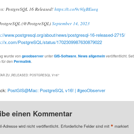
s: PostgreSQL 16 Released!
https://t.co/9c9lgBEueq
ostgreSQL (@PostgreSQL)
September 14, 2023
s://www.postgresql.org/about/news/postgresql-16-released-2715/
s://x.com/PostgreSQL/status/1702309987630879022
rag wurde von
geoobserver
unter
GIS-Software
,
News allgemein
veröffentlicht. Se
 für den
Permalink
.
AR ZU „
RELEASED: POSTGRESQL V16!
“
ack:
PostGIS@Mac: PostgreSQL v16! | #geoObserver
ibe einen Kommentar
*
l-Adresse wird nicht veröffentlicht.
Erforderliche Felder sind mit
markiert