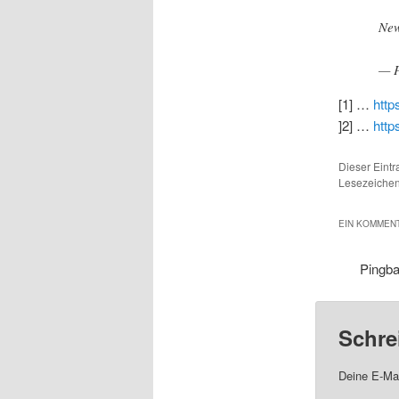
New
— P
[1] …
http
]2] …
http
Dieser Eint
Lesezeichen
EIN KOMMENT
Pingb
Schre
Deine E-Mai