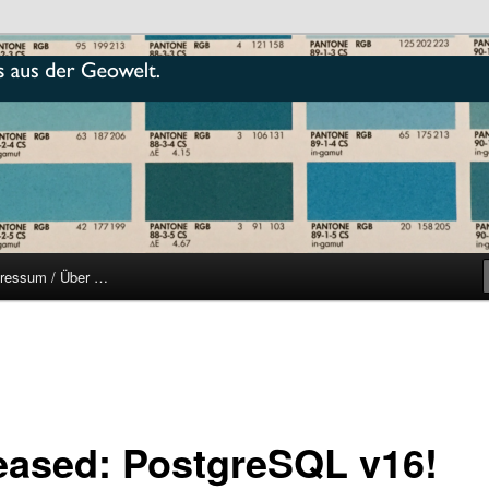
r
ressum / Über …
eased: PostgreSQL v16!