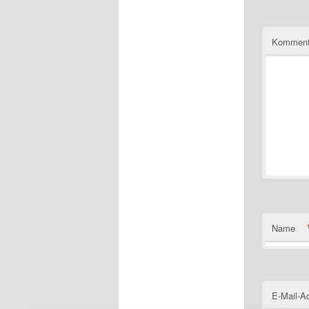
Komment
Name
E-Mail-A