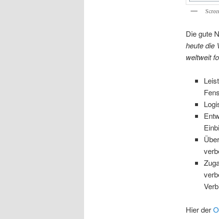
Scree
Die gute 
heute die 
weltweit f
Leis
Fens
Logi
Entw
Einb
Über
verb
Zuga
verb
Verb
Hier der
O