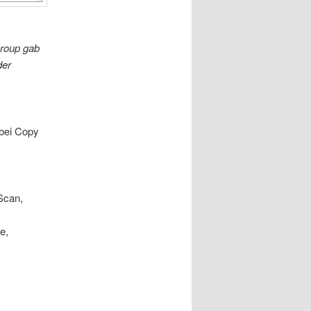
roup gab
der
 bei Copy
-Scan,
e,