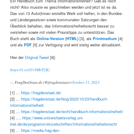
Ein Handbuch zum Thema Informationsfreiheit? Gab es noch
nicht! Also musste es geschrieben werden und jetzt ist es da.
Das von 13 Autor|innen erstellte Werk soll helfen, in den Bundes-
und Ländergesetzen sowie kommunalen Satzungen den
Überblick behalten, das Informationsfreiheitsrecht besser zu
verstehen sowie mit vielen Praxistipps zu unterstützen. Das
Buch steht als
Online-Version (HTML)
[3], als
Printmedium
[4]
und als
PDF
[5] zur Verfügung und wird stetig weiter aktualisiert.
Hier der
Original-Tweet
[6]:
https://t.co/iUv9MrT2Kz
— FragDenStaat.de (@fragdenstaat)
October 31, 2023
[1] …
https://fragdenstaat.de/
[2] …
https://fragdenstaat.de/blog/2023/10/23/handbuch-
informationsfreiheit/
[3] …
https://fragdenstaat.de/recht/handbuch-informationsfreiheit/
[4] ….
https://www.universitaetsverlag.uni-
kiel.de/de/programm/einzelschriften/Informationsfreiheitsrecht
[5] …
https://media.frag-den-