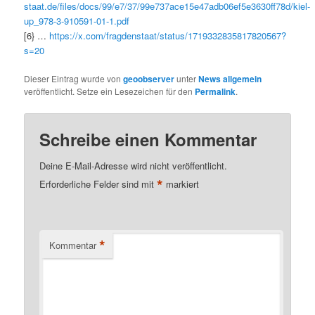
staat.de/files/docs/99/e7/37/99e737ace15e47adb06ef5e3630ff78d/kiel-
up_978-3-910591-01-1.pdf
[6} …
https://x.com/fragdenstaat/status/1719332835817820567?
s=20
Dieser Eintrag wurde von
geoobserver
unter
News allgemein
veröffentlicht. Setze ein Lesezeichen für den
Permalink
.
Schreibe einen Kommentar
Deine E-Mail-Adresse wird nicht veröffentlicht.
*
Erforderliche Felder sind mit
markiert
*
Kommentar