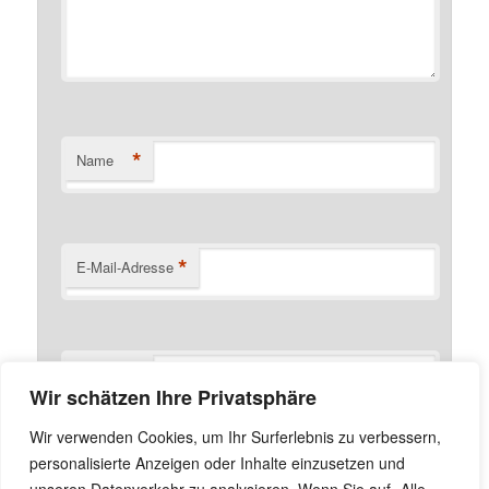
*
Name
*
E-Mail-Adresse
Website
Wir schätzen Ihre Privatsphäre
Name, E-Mail-Adresse und Website in diesem Browser
Wir verwenden Cookies, um Ihr Surferlebnis zu verbessern,
für meinen nächsten Kommentar speichern.
personalisierte Anzeigen oder Inhalte einzusetzen und