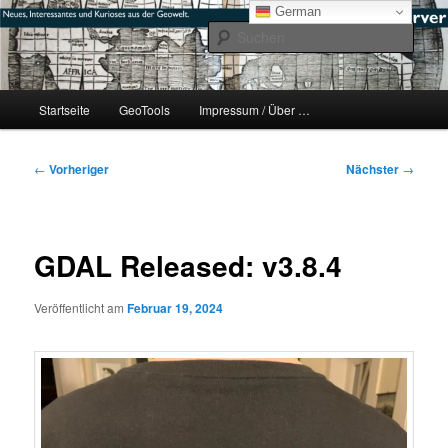
Zum
mikeE's GeoBlog
German
primären
Such
Inhalt
springen
#geoObserver
Hauptmenü
Startseite
GeoTools
Impressum / Über …
Beitragsnavigation
←
Vorheriger
Nächster
→
GDAL Released: v3.8.4
Veröffentlicht am
Februar 19, 2024