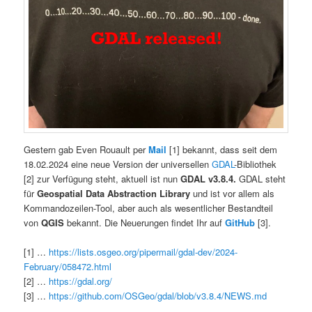
Gestern gab Even Rouault per
Mail
[1] bekannt, dass seit dem
18.02.2024 eine neue Version der universellen
GDAL
-Bibliothek
[2] zur Verfügung steht, aktuell ist nun
GDAL v3.8.4.
GDAL steht
für
Geospatial Data Abstraction Library
und ist vor allem als
Kommandozeilen-Tool, aber auch als wesentlicher Bestandteil
von
QGIS
bekannt. Die Neuerungen findet Ihr auf
GitHub
[3].
[1] …
https://lists.osgeo.org/pipermail/gdal-dev/2024-
February/058472.html
[2] …
https://gdal.org/
[3] …
https://github.com/OSGeo/gdal/blob/v3.8.4/NEWS.md