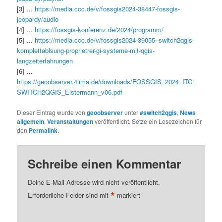
[3] …
https://media.ccc.de/v/fossgis2024-38447-fossgis-
jeopardy/audio
[4] …
https://fossgis-konferenz.de/2024/pro
gramm/
[5] …
https://media.ccc.de/v/fossgis2024-39055–switch2qgis-
komplettablsung-proprietrer-gi-systeme-mit-qgis-
langzeiterfahrungen
[6] …
https://geoobserver.4lima.de/downloads/FOSSGIS_2024_ITC_
SWITCH2QGIS_Elstermann_v06.pdf
Dieser Eintrag wurde von
geoobserver
unter
#switch2qgis
,
News
allgemein
,
Veranstaltungen
veröffentlicht. Setze ein Lesezeichen für
den
Permalink
.
Schreibe einen Kommentar
Deine E-Mail-Adresse wird nicht veröffentlicht.
*
Erforderliche Felder sind mit
markiert