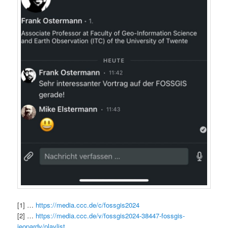
[1] …
https://media.ccc.de/c/fossgis2024
[2] …
https://media.ccc.de/v/fossgis2024-38447-fossgis-
jeopardy/playlist