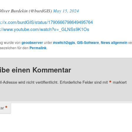
liver Burdekin (@burdGIS)
May 15, 2024
s://x.com/burdGIS/status/1790666798649495764
s://www.youtube.com/watch?v=_GLNSs9K1Os
rag wurde von
geoobserver
unter
#switch2qgis
,
GIS-Software
,
News allgemein
ver
esezeichen für den
Permalink
.
ibe einen Kommentar
*
l-Adresse wird nicht veröffentlicht.
Erforderliche Felder sind mit
markiert
*
ar