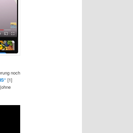
ierung noch
IS“
[1]
 (ohne