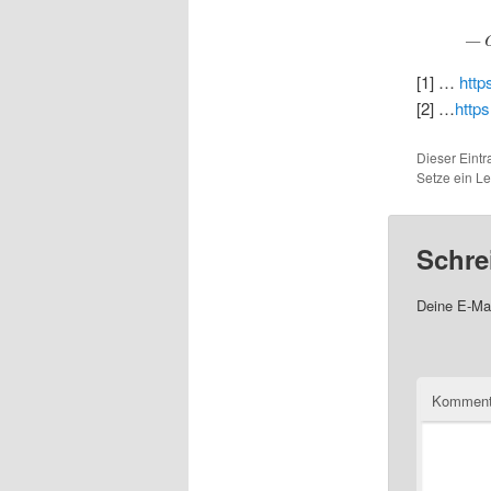
— O
[1] …
http
[2] …
http
Dieser Eint
Setze ein L
Schre
Deine E-Mai
Komment