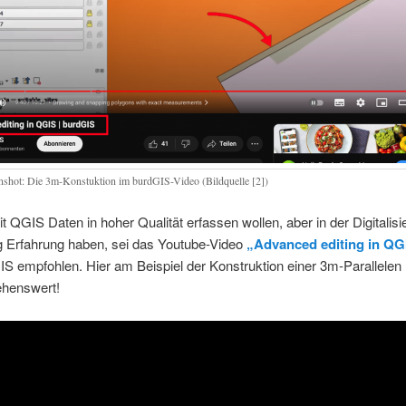
nshot: Die 3m-Konstuktion im burdGIS-Video (Bildquelle [2])
mit QGIS Daten in hoher Qualität erfassen wollen, aber in der Digitalis
g Erfahrung haben, sei das Youtube-Video
„Advanced editing in QG
S empfohlen. Hier am Beispiel der Konstruktion einer 3m-Parallelen
ehenswert!