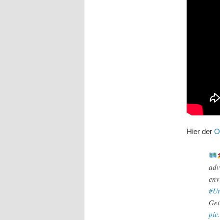
Hier der
O
adv
env
#Ur
Get
pic