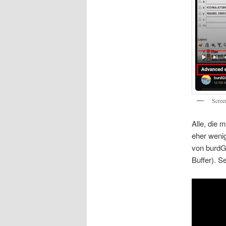
Scree
Alle, die 
eher weni
von burdGI
Buffer). S