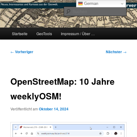
Zum
mikeE's GeoBlog
German
primären
Such
Inhalt
springen
#geoObserver
Hauptmenü
Startseite
GeoTools
Impressum / Über …
Beitragsnavigation
←
Vorheriger
Nächster
→
OpenStreetMap: 10 Jahre
weeklyOSM!
Veröffentlicht am
Oktober 14, 2024