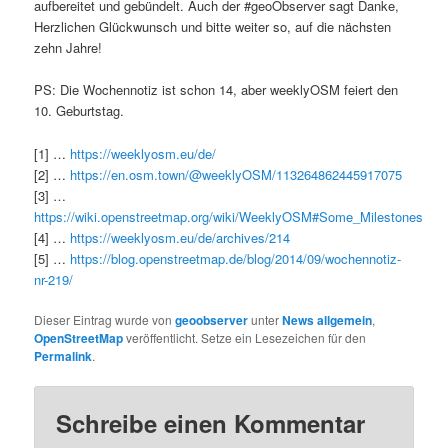
aufbereitet und gebündelt. Auch der #geoObserver sagt Danke,
Herzlichen Glückwunsch und bitte weiter so, auf die nächsten
zehn Jahre!
PS: Die Wochennotiz ist schon 14, aber weeklyOSM feiert den
10. Geburtstag.
[1] …
https://weeklyosm.eu/de/
[2] …
https://en.osm.town/@weeklyOSM/113264862445917075
[3] …
https://wiki.openstreetmap.org/wiki/WeeklyOSM#Some_Milestones
[4] …
https://weeklyosm.eu/de/archives/214
[5] …
https://blog.openstreetmap.de/blog/2014/09/wochennotiz-
nr-219/
Dieser Eintrag wurde von
geoobserver
unter
News allgemein
,
OpenStreetMap
veröffentlicht. Setze ein Lesezeichen für den
Permalink
.
Schreibe einen Kommentar