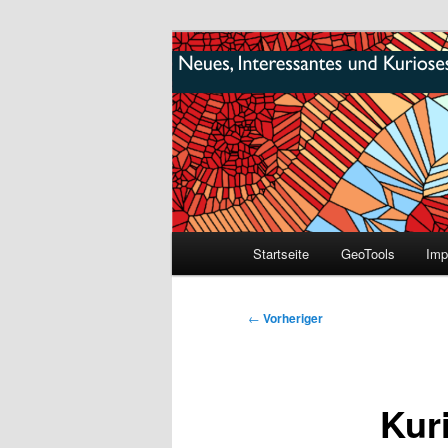
Zum
mikeE's GeoBlog
primären
Inhalt
#geoObserve
springen
Hauptmenü
Startseite
GeoTools
Imp
Beitragsnavigation
←
Vorheriger
Kur