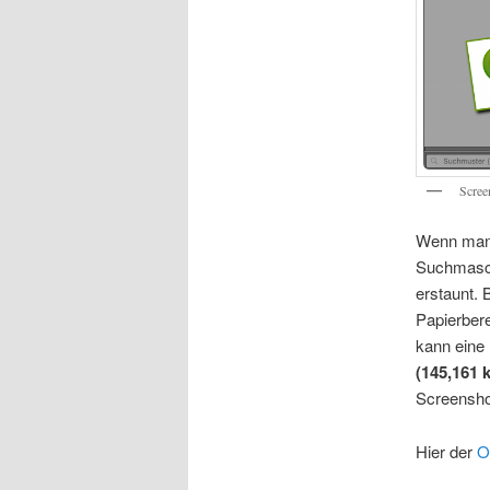
Scree
Wenn man 
Suchmaschi
erstaunt. 
Papierbere
kann eine 
(145,161 
Screensho
Hier der
O