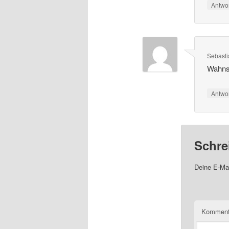
Antwo
Sebasti
Wahnsi
Antwo
Schre
Deine E-Mai
Komment