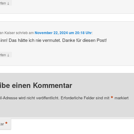
↓
rten
an Kaiser
schrieb
am
November 22, 2024 um 20:18 Uhr
:
nn! Das hätte ich nie vermutet. Danke für diesen Post!
↓
rten
ibe einen Kommentar
*
l-Adresse wird nicht veröffentlicht.
Erforderliche Felder sind mit
markiert
*
ar