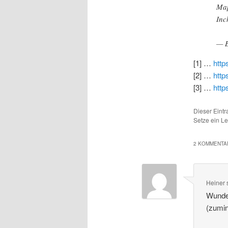
Map
Inc
— B
[1] …
http
[2] …
http
[3] …
http
Dieser Eint
Setze ein L
2 KOMMENTAR
Heiner
Wunder
(zumin