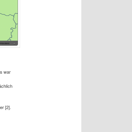
ls war
ächlich
er [2].