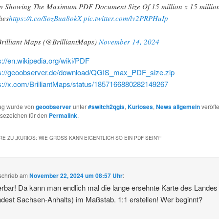
 Showing The Maximum PDF Document Size Of 15 million x 15 millio
hes
https://t.co/SozBua8okX
pic.twitter.com/lv2PRPHuIp
rilliant Maps (@BrilliantMaps)
November 14, 2024
s://en.wikipedia.org/wiki/PDF
s://geoobserver.de/download/QGIS_max_PDF_size.zip
s://x.com/BrilliantMaps/status/1857166880282149267
rag wurde von
geoobserver
unter
#switch2qgis
,
Kurioses
,
News allgemein
veröffe
esezeichen für den
Permalink
.
E ZU „
KURIOS: WIE GROSS KANN EIGENTLICH SO EIN PDF SEIN?
“
schrieb
am
November 22, 2024 um 08:57 Uhr
:
bar! Da kann man endlich mal die lange ersehnte Karte des Landes
dest Sachsen-Anhalts) im Maßstab. 1:1 erstellen! Wer beginnt?