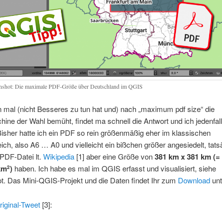
nshot: Die maximale PDF-Größe über Deutschland im QGIS
mal (nicht Besseres zu tun hat und) nach „maximum pdf size“ die
ne der Wahl bemüht, findet ma schnell die Antwort und ich jedenfal
Bisher hatte ich ein PDF so rein größenmäßig eher im klassischen
ich, also A6 … A0 und vielleicht ein bißchen größer angesiedelt, tats
PDF-Datei lt.
Wikipedia
[1] aber eine Größe von
381 km x 381 km (=
km
)
haben. Ich habe es mal im QGIS erfasst und visualisiert, siehe
2
t. Das Mini-QGIS-Projekt und die Daten findet Ihr zum
Download
unt
riginal-Tweet
[3]: