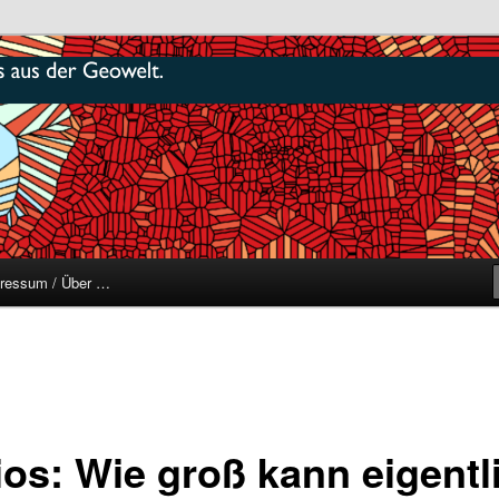
r
ressum / Über …
ios: Wie groß kann eigentl