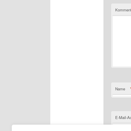
Komment
Name
E-Mail-A