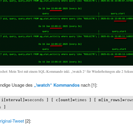
nshot: Mein Test mit einem SQL-Kommando inkl. „\watch 2“ für Wiederholungen alle 2 Seku
tändige Usage des
„\watch“ Kommandos
nach [1]:
 i[nterval]=
seconds
] [ c[ount]=
times
] [ m[in_rows]=
row
s
]
riginal-Tweet
[2]: