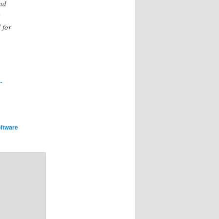
nd
 for
-
ftware