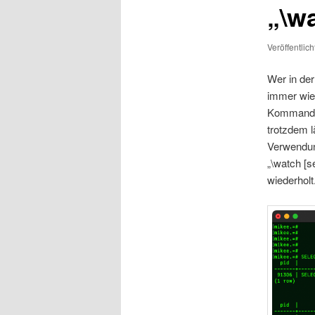
„\w
Veröffentlic
Wer in de
immer wie
Kommandoze
trotzdem l
Verwendu
„\watch [
wiederholt