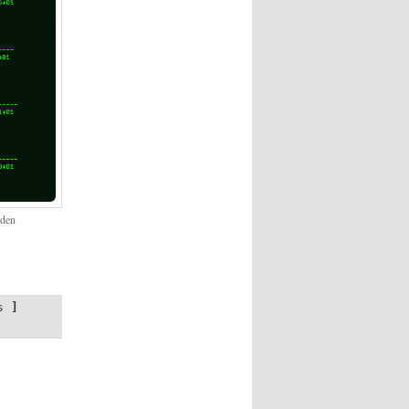
nden
s
]