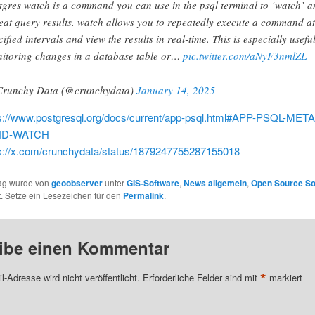
tgres watch is a command you can use in the psql terminal to ‘watch’ a
eat query results. watch allows you to repeatedly execute a command at
cified intervals and view the results in real-time. This is especially useful
itoring changes in a database table or…
pic.twitter.com/aNyF3nmlZL
runchy Data (@crunchydata)
January 14, 2025
s://www.postgresql.org/docs/current/app-psql.html#APP-PSQL-META
D-WATCH
s://x.com/crunchydata/status/1879247755287155018
rag wurde von
geoobserver
unter
GIS-Software
,
News allgemein
,
Open Source So
ht. Setze ein Lesezeichen für den
Permalink
.
ibe einen Kommentar
*
l-Adresse wird nicht veröffentlicht.
Erforderliche Felder sind mit
markiert