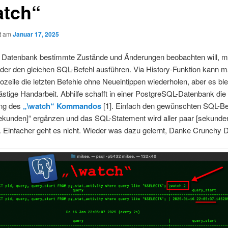
atch“
ht am
Januar 17, 2025
r Datenbank bestimmte Zustände und Änderungen beobachten will, 
der den gleichen SQL-Befehl ausführen. Via History-Funktion kann m
ile die letzten Befehle ohne Neueintippen wiederholen, aber es ble
ästige Handarbeit. Abhilfe schafft in einer PostgreSQL-Datenbank die
ng des
„\watch“ Kommandos
[1]. Einfach den gewünschten SQL-B
sekunden]“ ergänzen und das SQL-Statement wird aller paar [sekunde
. Einfacher geht es nicht. Wieder was dazu gelernt, Danke Crunchy D