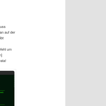
muss
an auf der
ibt
efehl um
n]
ata!