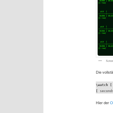
Scree
Die volls
\watch [
[
second
Hier der
O