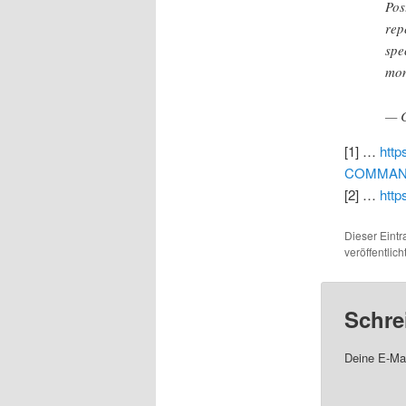
Pos
rep
spe
mon
— C
[1] …
http
COMMAN
[2] …
http
Dieser Eint
veröffentlic
Schre
Deine E-Mai