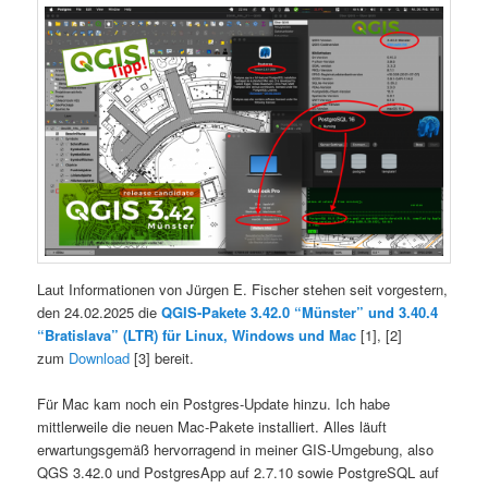
Laut Informationen von Jürgen E. Fischer stehen seit vorgestern,
den 24.02.2025 die
QGIS-Pakete 3.42.0 “Münster” und 3.40.4
“Bratislava” (LTR) für Linux, Windows und Mac
[1], [2]
zum
Download
[3] bereit.
Für Mac kam noch ein Postgres-Update hinzu. Ich habe
mittlerweile die neuen Mac-Pakete installiert. Alles läuft
erwartungsgemäß hervorragend in meiner GIS-Umgebung, also
QGS 3.42.0 und PostgresApp auf 2.7.10 sowie PostgreSQL auf