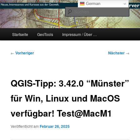
Zum
mikeE's GeoBlog
German
primären
Such
Inhalt
springen
#geoObserver
Hauptmenü
Startseite
GeoTools
Impressum / Über …
Beitragsnavigation
←
Vorheriger
Nächster
→
QGIS-Tipp: 3.42.0 “Münster”
für Win, Linux und MacOS
verfügbar! Test@MacM1
Veröffentlicht am
Februar 26, 2025