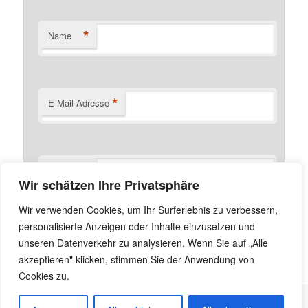
*
Name
*
E-Mail-Adresse
Website
Wir schätzen Ihre Privatsphäre
Name, E-Mail-Adresse und Website in diesem Browser
Wir verwenden Cookies, um Ihr Surferlebnis zu verbessern,
für meinen nächsten Kommentar speichern.
personalisierte Anzeigen oder Inhalte einzusetzen und
unseren Datenverkehr zu analysieren. Wenn Sie auf „Alle
akzeptieren" klicken, stimmen Sie der Anwendung von
Cookies zu.