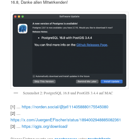
16.8, Danke allen Mitwirkenden!
Screenshot 2: PostgreSQL 16.8 und PostGIS 3.4.4 auf MAC
[1] …
https://norden.social/@jef/114058880175545080
[2] …
https://x.com/JuergenEFischer/status/1894002948885082361
[3] …
https://qgis.org/download/
Dieser Eintrag wurde von
geoobserver
unter
#switch2qgis
,