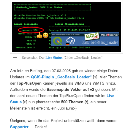
Screenshot: Der
Live Status
[2] des „GeoBasis_Loader“
Am letzten Freitag, den 07.03.2025 gab es wieder einige Daten-
Updates im
QGIS-Plugin „GeoBasis_Loader“
[1]. Vier Themen
der
TopPlusOpen
kamen jeweils als WMS uns WMTS hinzu.
Außerdem wurde die
Basemap.de Vektor auf v2
gehoben. Mit
den acht neuen Themen der TopPlusOpen finden wir im
Live
Status
[2] nun phantastische
500 Themen (!)
, ein neuer
Meilenstein ist erreicht, ein Jubiläum:-)
Übrigens, wenn Ihr das Projekt unterstützen wollt, dann werdet
Supporter
… Danke!