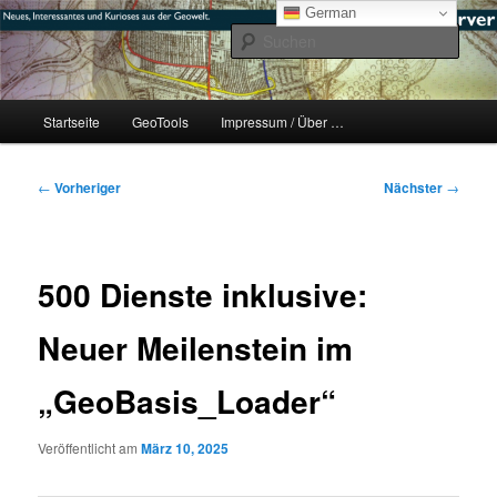
Zum
mikeE's GeoBlog
German
primären
Such
Inhalt
springen
#geoObserver
Hauptmenü
Startseite
GeoTools
Impressum / Über …
Beitragsnavigation
←
Vorheriger
Nächster
→
500 Dienste inklusive:
Neuer Meilenstein im
„GeoBasis_Loader“
Veröffentlicht am
März 10, 2025