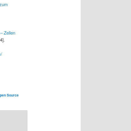
 zum
 – Zellen
4].
s/
pen Source