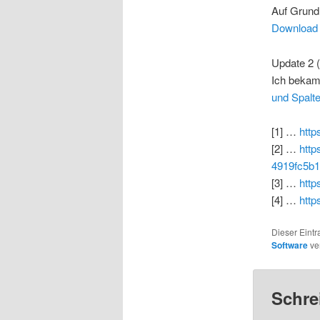
Auf Grund 
Download
Update 2 (
Ich bekam 
und Spalte
[1] …
http
[2] …
http
4919fc5b1
[3] …
http
[4] …
htt
Dieser Eint
Software
ver
Schre