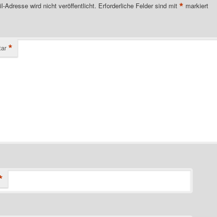
*
l-Adresse wird nicht veröffentlicht.
Erforderliche Felder sind mit
markiert
*
ar
*