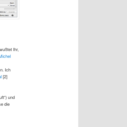
wußtet Ihr,
Michel
en. Ich
l
[2]
ft“) und
se die