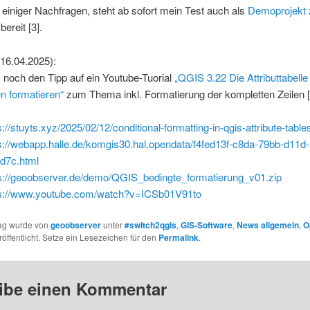
einiger Nachfragen, steht ab sofort mein Test auch als
Demoprojekt
bereit [3].
16.04.2025):
noch den Tipp auf ein Youtube-Tuorial
„QGIS 3.22 Die Attributtabelle
n formatieren“
zum Thema inkl. Formatierung der kompletten Zeilen [
s://stuyts.xyz/2025/02/12/conditional-formatting-in-qgis-attribute-table
s://webapp.halle.de/komgis30.hal.opendata/f4fed13f-c8da-79bb-d11d-
d7c.html
s://geoobserver.de/demo/QGIS_bedingte_formatierung_v01.zip
ps://www.youtube.com/watch?v=ICSb01V91to
rag wurde von
geoobserver
unter
#switch2qgis
,
GIS-Software
,
News allgemein
,
O
öffentlicht. Setze ein Lesezeichen für den
Permalink
.
ibe einen Kommentar