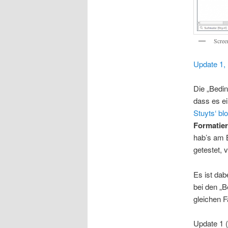
Scree
Update 1,
Die „Bedin
dass es ei
Stuyts‘ bl
Formatie
hab’s am 
getestet, 
Es ist dab
bei den „B
gleichen F
Update 1 (