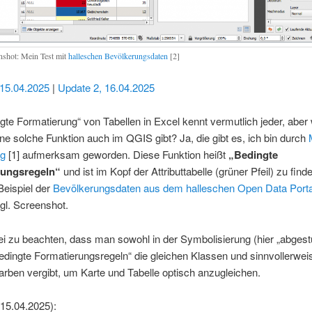
nshot: Mein Test mit
halleschen Bevölkerungsdaten
[2]
 15.04.2025
|
Update 2, 16.04.2025
gte Formatierung“ von Tabellen in Excel kennt vermutlich jeder, aber 
ne solche Funktion auch im QGIS gibt? Ja, die gibt es, ich bin durch
og
[1] aufmerksam geworden. Diese Funktion heißt
„Bedingte
rungsregeln“
und ist im Kopf der Attributtabelle (grüner Pfeil) zu find
Beispiel der
Bevölkerungsdaten aus dem halleschen Open Data Porta
vgl. Screenshot.
ei zu beachten, dass man sowohl in der Symbolisierung (hier „abgestu
edingte Formatierungsregeln“ die gleichen Klassen und sinnvollerwei
arben vergibt, um Karte und Tabelle optisch anzugleichen.
15.04.2025):