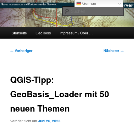
Zum
mikeE's GeoBlog
German
primären
Such
Inhalt
springen
#geoObserver
Hauptmenü
Startseite
GeoTools
Impressum / Über …
Beitragsnavigation
←
Vorheriger
Nächster
→
QGIS-Tipp:
GeoBasis_Loader mit 50
neuen Themen
Veröffentlicht am
Juni 26, 2025