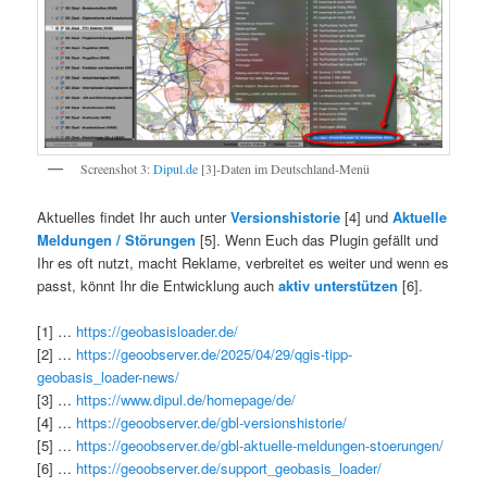
Screenshot 3:
Dipul.de
[3]-Daten im Deutschland-Menü
Aktuelles findet Ihr auch unter
Versionshistorie
[4] und
Aktuelle
Meldungen / Störungen
[5]. Wenn Euch das Plugin gefällt und
Ihr es oft nutzt, macht Reklame, verbreitet es weiter und wenn es
passt, könnt Ihr die Entwicklung auch
aktiv unterstützen
[6].
[1] …
https://geobasisloader.de/
[2] …
https://geoobserver.de/2025/04/29/qgis-tipp-
geobasis_loader-news/
[3] …
https://www.dipul.de/homepage/de/
[4] …
https://geoobserver.de/gbl-versionshistorie/
[5] …
https://geoobserver.de/gbl-aktuelle-meldungen-stoerungen/
[6] …
https://geoobserver.de/support_geobasis_loader/