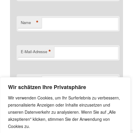
*
Name
*
E-Mail-Adresse
Website
Wir schätzen Ihre Privatsphäre
Name, E-Mail-Adresse und Website in diesem Browser
Wir verwenden Cookies, um Ihr Surferlebnis zu verbessern,
für meinen nächsten Kommentar speichern.
personalisierte Anzeigen oder Inhalte einzusetzen und
unseren Datenverkehr zu analysieren. Wenn Sie auf „Alle
akzeptieren" klicken, stimmen Sie der Anwendung von
Cookies zu.