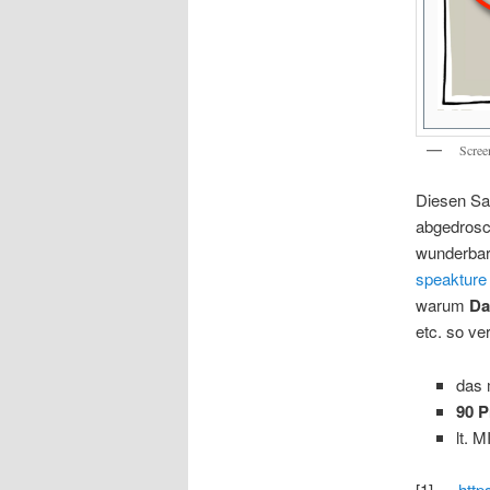
Scree
Diesen Sa
abgedrosch
wunderbar
speakture
warum
Da
etc. so ve
das 
90 P
lt. 
[1] …
http