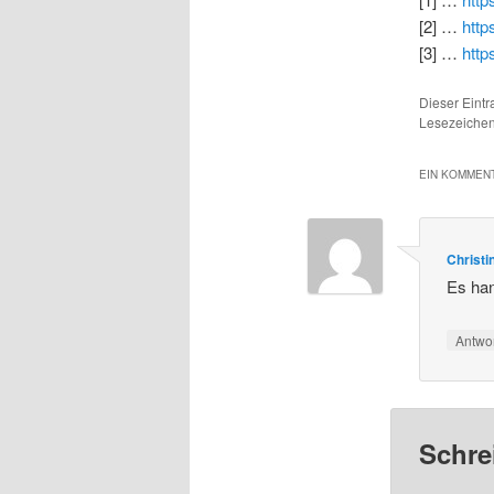
[2] …
http
[3] …
http
Dieser Eint
Lesezeichen
EIN KOMMENT
Christi
Es han
Antwo
Schre