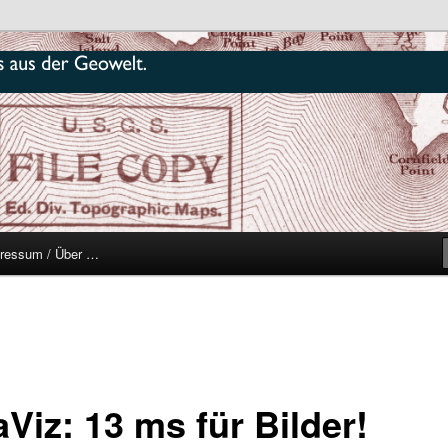
r
ressum / Über …
Viz: 13 ms für Bilder!