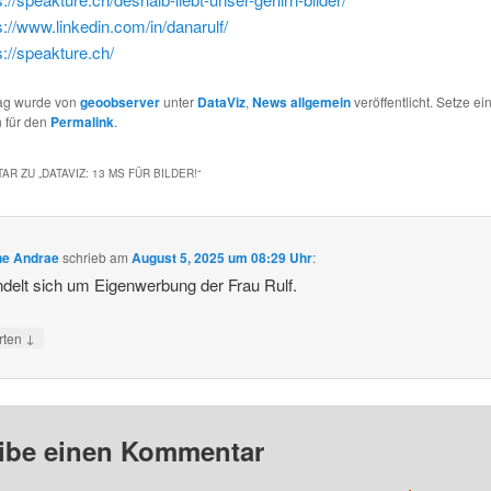
s://www.linkedin.com/in/danarulf/
s://speakture.ch/
rag wurde von
geoobserver
unter
DataViz
,
News allgemein
veröffentlicht. Setze ei
 für den
Permalink
.
AR ZU „
DATAVIZ: 13 MS FÜR BILDER!
“
ne Andrae
schrieb
am
August 5, 2025 um 08:29 Uhr
:
delt sich um Eigenwerbung der Frau Rulf.
↓
rten
ibe einen Kommentar