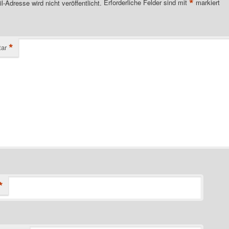
*
l-Adresse wird nicht veröffentlicht.
Erforderliche Felder sind mit
markiert
*
ar
*