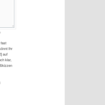
)
 fast
önnt Ihr
2] auf
ch klar,
 Skizzen
t