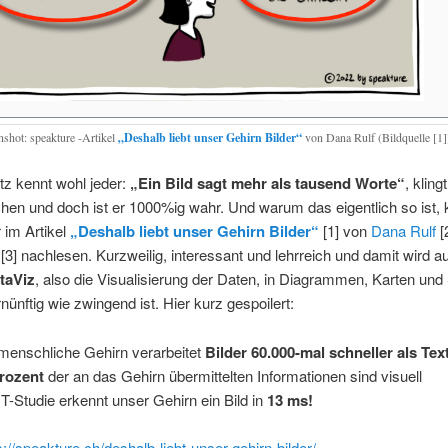
nshot: speakture -Artikel
„Deshalb liebt unser Gehirn Bilder“
von Dana Rulf (Bildquelle [1]
tz kennt wohl jeder:
„Ein Bild sagt mehr als tausend Worte“
, klingt
en und doch ist er 1000%ig wahr. Und warum das eigentlich so ist, k
 im Artikel
„Deshalb liebt unser Gehirn Bilder“
[1] von
Dana Rulf
[
[3] nachlesen. Kurzweilig, interessant und lehrreich und damit wird au
taViz
, also die Visualisierung der Daten, in Diagrammen, Karten und
rnünftig wie zwingend ist. Hier kurz gespoilert:
menschliche Gehirn verarbeitet
Bilder 60.000-mal schneller als Tex
rozent
der an das Gehirn übermittelten Informationen sind visuell
MIT-Studie erkennt unser Gehirn ein Bild in
13 ms!
s://speakture.ch/deshalb-liebt-unser-gehirn-bilder/