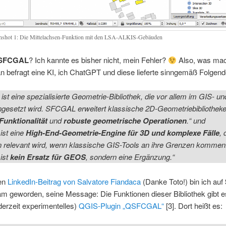
nshot 1: Die Mittelachsen-Funktion mit den LSA-ALKIS-Gebäuden
SFCGAL
? Ich kannte es bisher nicht, mein Fehler?
Also, was ma
 befragt eine KI, ich ChatGPT und diese lieferte sinngemäß Folgend
ist eine spezialisierte Geometrie-Bibliothek, die vor allem im GIS- u
ingesetzt wird. SFCGAL erweitert klassische 2D-Geometriebibliothek
Funktionalität
und
robuste geometrische Operationen
.“ und
st eine
High-End-Geometrie-Engine für 3D und komplexe Fälle
, 
n relevant wird, wenn klassische GIS-Tools an ihre Grenzen kommen
ist
kein Ersatz für GEOS
, sondern eine Ergänzung.“
en
LinkedIn-Beitrag von Salvatore Fiandaca
(Danke Toto!) bin ich auf
 geworden, seine Message: Die Funktionen dieser Bibliothek gibt es
derzeit experimentelles)
QGIS-Plugin „QSFCGAL“
[3]. Dort heißt es: