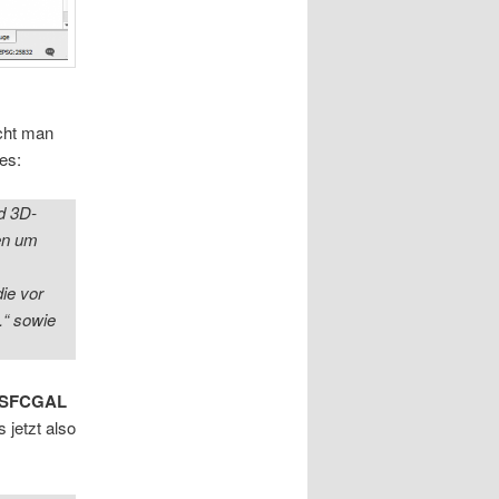
cht man
es:
nd 3D-
en um
die vor
.“ sowie
SFCGAL
 jetzt also