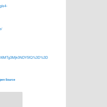
gis4-
e/
ZCI6MTg3Mjk0NDY5fQ%3D%3D
pen Source