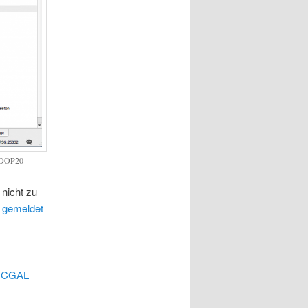
e DOP20
 nicht zu
r gemeldet
S CGAL