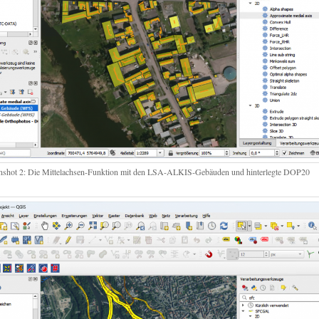
nshot 2: Die Mittelachsen-Funktion mit den LSA-ALKIS-Gebäuden und hinterlegte DOP20