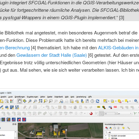
lugin integriert SFCGAL-Funktionen in die QGIS-Verarbeitungswerkze
cke für fortgeschrittene räumliche Analysen. Die SFCGAL-Bibliothek
es pysfcgal-Wrappers in einem QGIS-Plugin implementiert.
“ [3]
ie Bibliothek mal angetestet, mein besonderes Augenmerk betraf die
en-Funktion. Diese Problematik hatte ich bereits mehrfach bei meiner
ten-Berechnung
[4] thematisiert. Ich habe mit den
ALKIS-Gebäuden in
 und den
Gewässern der Stadt Halle (Saale)
[6] getestet. Auf den erst
Ergebnisse trotz völlig unterschiedlichen Geometrien (hier Häuser u
) gut aus. Mal sehen, wie sie sich weiter verarbeiten lassen. Ich bin