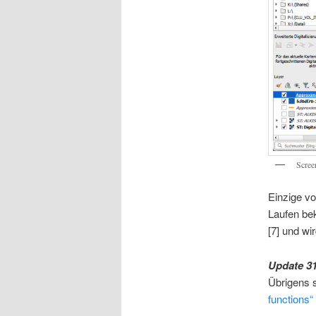
Scree
Einzige vo
Laufen be
[7] und wir
Update 31
Übrigens s
functions“