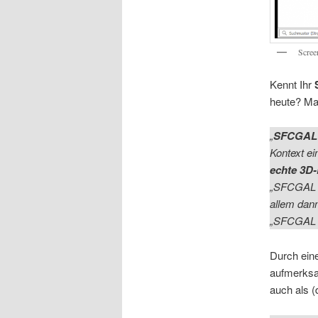
Scree
Kennt Ihr
heute? Man
„
SFCGAL
Kontext e
echte 3D-
„SFCGAL i
allem dan
„SFCGAL 
Durch ein
aufmerksam
auch als (