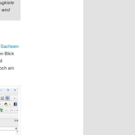
ugkiste
 wird
 Sachsen-
en Blick
nd
 noch am