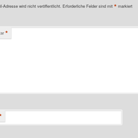
*
l-Adresse wird nicht veröffentlicht.
Erforderliche Felder sind mit
markiert
*
ar
*