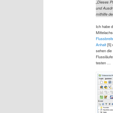
„Dieses P
und Ausdrü
mithilfe d
Ich habe d
Mittelachs
Flussbrei
Anhalt
[5]
sehen die 
Flussläufe
testen …