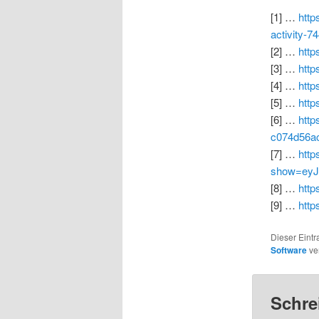
[1] …
http
activity-
[2] …
https
[3] …
http
[4] …
http
[5] …
http
[6] …
http
c074d56ac
[7] …
http
show=eyJ
[8] …
http
[9] …
http
Dieser Eint
Software
ver
Schre