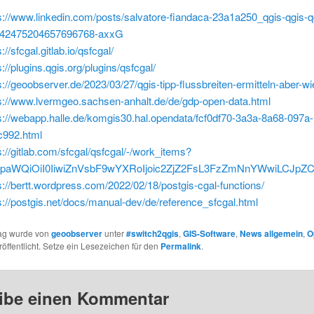
s://www.linkedin.com/posts/salvatore-fiandaca-23a1a250_qgis-qgis-q
7442475204657696768-axxG
://sfcgal.gitlab.io/qsfcgal/
s://plugins.qgis.org/plugins/qsfcgal/
s://geoobserver.de/2023/03/27/qgis-tipp-flussbreiten-ermitteln-aber-wi
s://www.lvermgeo.sachsen-anhalt.de/de/gdp-open-data.html
s://webapp.halle.de/komgis30.hal.opendata/fcf0df70-3a3a-8a68-097a-
992.html
s://gitlab.com/sfcgal/qsfcgal/-/work_items?
paWQiOiI0IiwiZnVsbF9wYXRoIjoic2ZjZ2FsL3FzZmNnYWwiLCJp
s://bertt.wordpress.com/2022/02/18/postgis-cgal-functions/
s://postgis.net/docs/manual-dev/de/reference_sfcgal.html
rag wurde von
geoobserver
unter
#switch2qgis
,
GIS-Software
,
News allgemein
,
O
öffentlicht. Setze ein Lesezeichen für den
Permalink
.
ibe einen Kommentar