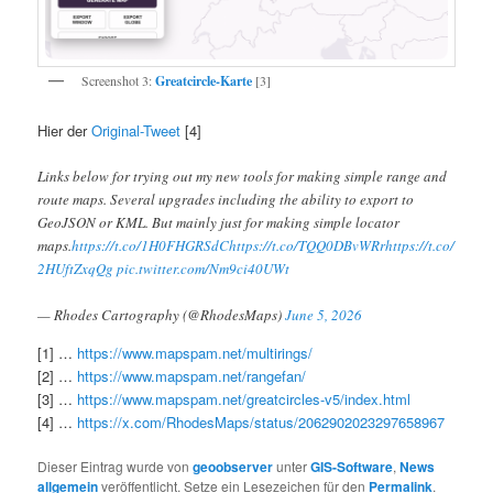
Screenshot 3:
Greatcircle-Karte
[3]
Hier der
Original-Tweet
[4]
Links below for trying out my new tools for making simple range and
route maps. Several upgrades including the ability to export to
GeoJSON or KML. But mainly just for making simple locator
maps.
https://t.co/1H0FHGRSdC
https://t.co/TQQ0DBvWRr
https://t.co/
2HUftZxqQg
pic.twitter.com/Nm9ci40UWt
— Rhodes Cartography (@RhodesMaps)
June 5, 2026
[1] …
https://www.mapspam.net/multirings/
[2] …
https://www.mapspam.net/rangefan/
[3] …
https://www.mapspam.net/greatcircles-v5/index.html
[4] …
https://x.com/RhodesMaps/status/2062902023297658967
Dieser Eintrag wurde von
geoobserver
unter
GIS-Software
,
News
allgemein
veröffentlicht. Setze ein Lesezeichen für den
Permalink
.