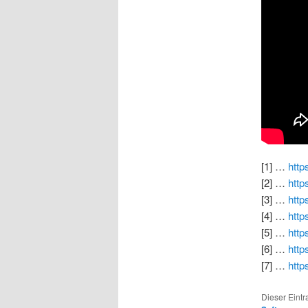
[1] …
http
[2] …
http
[3] …
http
[4] …
http
[5] …
htt
[6] …
http
[7] …
http
Dieser Eint