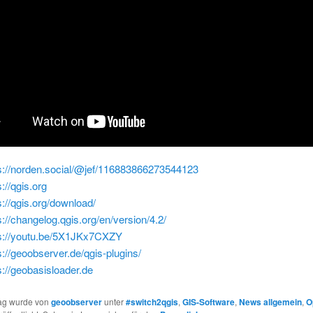
s://norden.social/@jef/116883866273544123
s://qgis.org
s://qgis.org/download/
s://changelog.qgis.org/en/version/4.2/
ps://youtu.be/5X1JKx7CXZY
s://geoobserver.de/qgis-plugins/
s://geobasisloader.de
rag wurde von
geoobserver
unter
#switch2qgis
,
GIS-Software
,
News allgemein
,
O