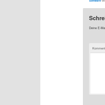
Software
ver
Schre
Deine E-Mai
Komment