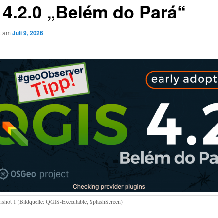
 4.2.0 „Belém do Pará“
ht am
Juli 9, 2026
nshot 1 (Bildquelle: QGIS-Executable, SplashScreen)