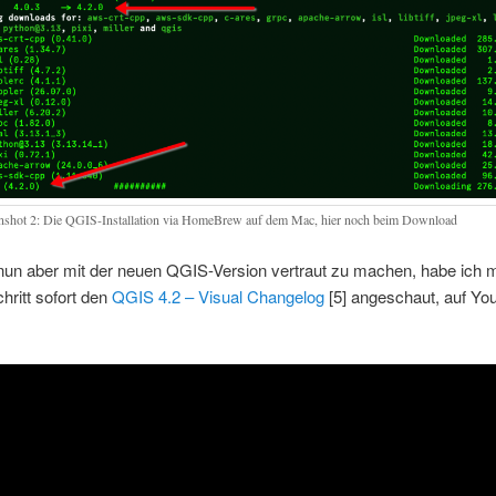
nshot 2: Die QGIS-Installation via HomeBrew auf dem Mac, hier noch beim Download
un aber mit der neuen QGIS-Version vertraut zu machen, habe ich m
hritt sofort den
QGIS 4.2 – Visual Changelog
[5] angeschaut, auf You