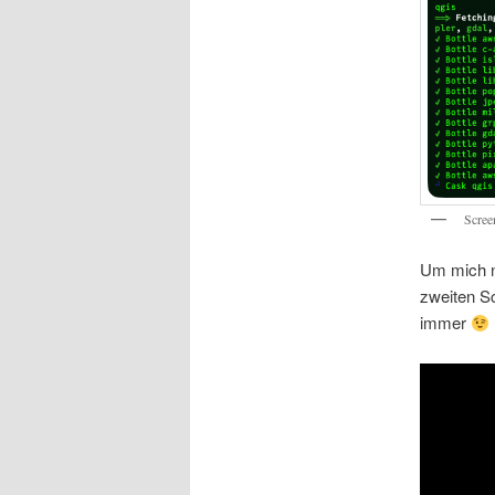
Scree
Um mich n
zweiten Sc
immer