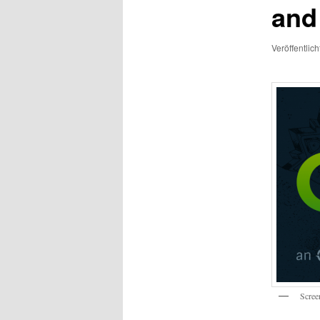
and
Veröffentlic
Scree