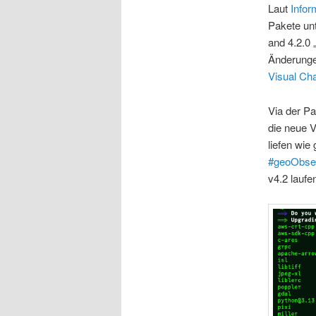
Laut
Infor
Pakete un
and 4.2.0
Änderunge
Visual Ch
Via der P
die neue V
liefen wie
#geoObse
v4.2 laufe