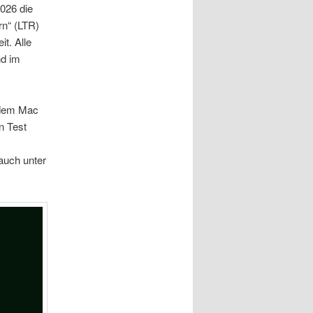
2026 die
rn“ (LTR)
it. Alle
nd im
 dem Mac
n Test
 auch unter