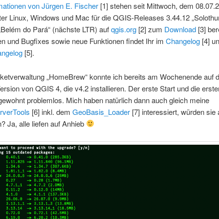
mationen von Jürgen E. Fischer
[1] stehen seit Mittwoch, dem 08.07.
ter Linux, Windows und Mac für die QGIS-Releases 3.44.12 „Solothu
 „Belém do Pará“ (nächste LTR) auf
qgis.org
[2] zum
Download
[3] bere
n und Bugfixes sowie neue Funktionen findet Ihr im
Changelog
[4] u
angelog
[5].
aketverwaltung „HomeBrew“ konnte ich bereits am Wochenende auf
ersion von QGIS 4, die v4.2 installieren. Der erste Start und die erste
 gewohnt problemlos. Mich haben natürlich dann auch gleich meine
rverTools
[6] inkl. dem
GeoBasis_Loader
[7] interessiert, würden sie
n? Ja, alle liefen auf Anhieb