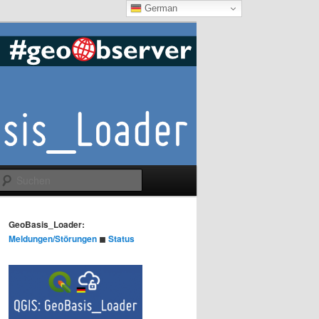
German
Suchen
GeoBasis_Loader:
Meldungen/Störungen
◼︎
Status