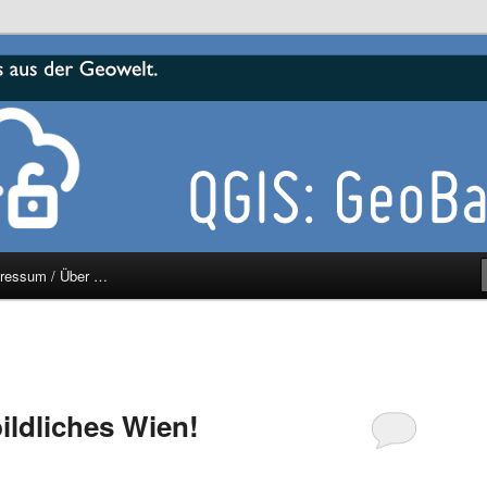
r
ressum / Über …
ildliches Wien!