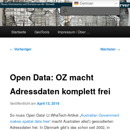
Zum
mikeE's GeoBlog
German
primären
Such
Inhalt
springen
#geoObserver
Hauptmenü
Startseite
GeoTools
Impressum / Über …
Beitragsnavigation
←
Vorheriger
Nächster
→
Open Data: OZ macht
Adressdaten komplett frei
Veröffentlicht am
April 13, 2016
So muss Open Data! Lt.WhaTech-Artikel „
Australian Government
makes spatial data free
“ macht Australien alle(!) geocodierten
Adressdaten frei. In Dänmark gibt’s das schon seit 2002, in