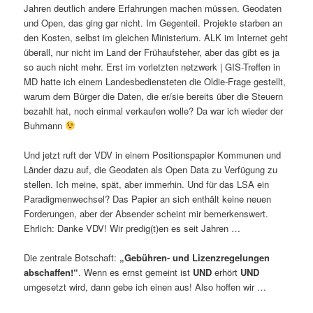
Jahren deutlich andere Erfahrungen machen müssen. Geodaten
und Open, das ging gar nicht. Im Gegenteil. Projekte starben an
den Kosten, selbst im gleichen Ministerium. ALK im Internet geht
überall, nur nicht im Land der Frühaufsteher, aber das gibt es ja
so auch nicht mehr. Erst im vorletzten netzwerk | GIS-Treffen in
MD hatte ich einem Landesbediensteten die Oldie-Frage gestellt,
warum dem Bürger die Daten, die er/sie bereits über die Steuern
bezahlt hat, noch einmal verkaufen wolle? Da war ich wieder der
Buhmann
Und jetzt ruft der VDV in einem Positionspapier Kommunen und
Länder dazu auf, die Geodaten als Open Data zu Verfügung zu
stellen. Ich meine, spät, aber immerhin. Und für das LSA ein
Paradigmenwechsel? Das Papier an sich enthält keine neuen
Forderungen, aber der Absender scheint mir bemerkenswert.
Ehrlich: Danke VDV! Wir predig(t)en es seit Jahren …
Die zentrale Botschaft:
„Gebühren- und Lizenzregelungen
abschaffen!“
. Wenn es ernst gemeint ist
UND
erhört
UND
umgesetzt wird, dann gebe ich einen aus! Also hoffen wir …