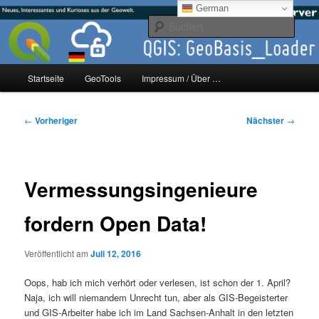
Zum
mikeE's GeoBlog
German
primären
Such
Inhalt
springen
#geoObserver
Hauptmenü
Startseite
GeoTools
Impressum / Über …
Beitragsnavigation
←
Vorheriger
Nächster
→
Vermessungsingenieure
fordern Open Data!
Veröffentlicht am
Juli 12, 2016
Oops, hab ich mich verhört oder verlesen, ist schon der 1. April?
Naja, ich will niemandem Unrecht tun, aber als GIS-Begeisterter
und GIS-Arbeiter habe ich im Land Sachsen-Anhalt in den letzten