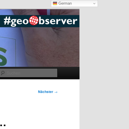
German
Suchen
Nächster
→
 …