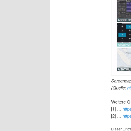
Screencap
(Quelle:
h
Weitere Qu
[1] …
http
[2] …
http
Dieser Eint