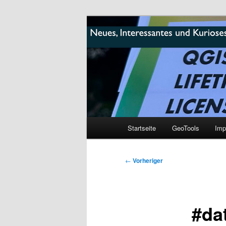
Zum
mikeE's GeoBlog
primären
Inhalt
#geoObserve
springen
Hauptmenü
Startseite
GeoTools
Imp
Beitragsnavigation
←
Vorheriger
#dat