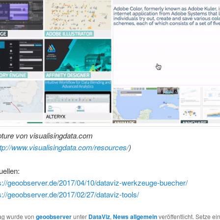
ture von visualisingdata.com
ttp://www.visualisingdata.com/resources/
)
ellen:
s://geoobserver.de/2017/04/10/dataviz-werkzeuge-buecher/
s://geoobserver.de/2017/02/27/dataviz-tools/
rag wurde von
geoobserver
unter
DataViz
,
News allgemein
veröffentlicht. Setze ei